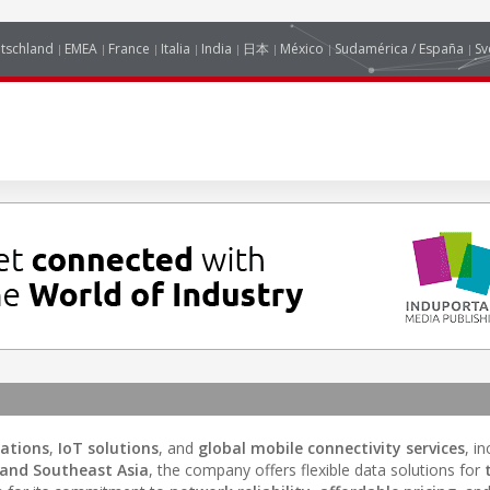
tschland
EMEA
France
Italia
India
日本
México
Sudamérica / España
Sv
ations
,
IoT solutions
, and
global mobile connectivity services
, i
and Southeast Asia
, the company offers flexible data solutions for