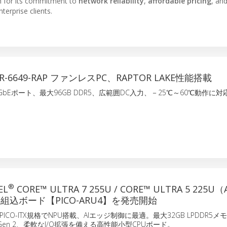
wn for its commitment to
network reliability
,
affordable pricing
, an
erprise clients.
ER-6649-RAP ファンレスPC、RAPTOR LAKE性能搭載
.5GbEポート、最大96GB DDR5、広範囲DC入力、－25℃～60℃動作に
®
EL
CORE™ ULTRA 7 255U / CORE™ ULTRA 5 225U
の組込ボード【PICO-ARU4】を発売開始
CO-ITX規格でNPU搭載、AIエッジ制御に最適。最大32GB LPDDR5
.2 Gen 2、柔軟なI/O拡張を備える高性能小型CPUボード。