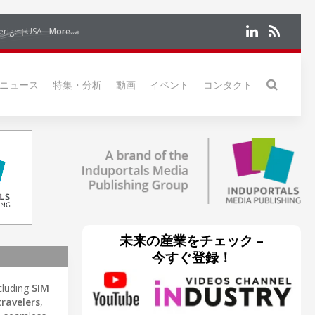
erige
USA
More...
ニュース
特集・分析
動画
イベント
コンタクト
未来の産業をチェック –
今すぐ登録！
ncluding
SIM
travelers
,