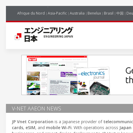
Afrique du Nord
Asia-Pacific
Australia
Benelux
Brasil
中国
Deu
V-NET AAEON NEWS
JP Vnet Corporation
is a Japanese provider of
telecommunic
cards
,
eSIM
, and
mobile Wi-Fi
. With operations across
Japan 