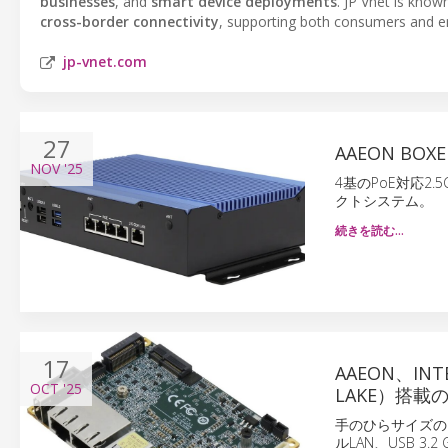
businesses
, and
smart device deployments
. JP Vnet is kno
cross-border connectivity
, supporting both consumers and ent
jp-vnet.com
27
AAEON BOX
NOV
'25
4基のPoE対応2
クトシステム。
続きを読む…
17
AAEON、INT
OCT
'25
LAKE）搭載
手のひらサイズのPI
ルLAN、USB 3