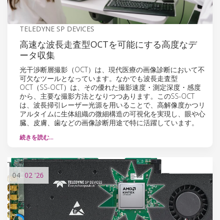
TELEDYNE SP DEVICES
高速な波長走査型OCTを可能にする高度なデ
ータ収集
光干渉断層撮影（OCT）は、現代医療の画像診断において不
可欠なツールとなっています。なかでも波長走査型
OCT（SS-OCT）は、その優れた撮影速度・測定深度・感度
から、主要な撮影方法となりつつあります。このSS-OCT
は、波長掃引レーザー光源を用いることで、高解像度かつリ
アルタイムに生体組織の微細構造の可視化を実現し、眼や心
臓、皮膚、歯などの画像診断用途で特に活躍しています。
続きを読む…
04
02
'26