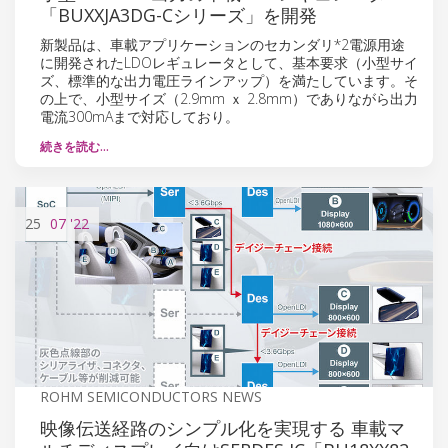
「BUXXJA3DG-Cシリーズ」を開発
新製品は、車載アプリケーションのセカンダリ*2電源用途
に開発されたLDOレギュレータとして、基本要求（小型サイ
ズ、標準的な出力電圧ラインアップ）を満たしています。そ
の上で、小型サイズ（2.9mm ｘ 2.8mm）でありながら出力
電流300mAまで対応しており。
続きを読む…
25
07
'22
ROHM SEMICONDUCTORS NEWS
映像伝送経路のシンプル化を実現する 車載マ