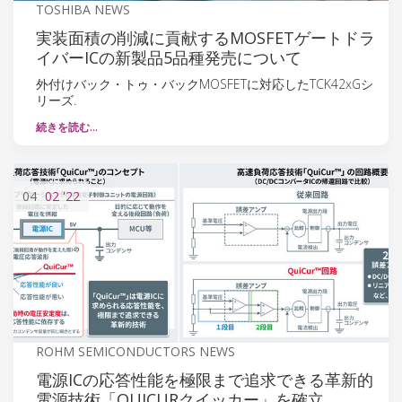
TOSHIBA NEWS
実装面積の削減に貢献するMOSFETゲートドラ
イバーICの新製品5品種発売について
外付けバック・トゥ・バックMOSFETに対応したTCK42xGシ
リーズ.
続きを読む…
04
02
'22
ROHM SEMICONDUCTORS NEWS
電源ICの応答性能を極限まで追求できる革新的
電源技術「QUICURクイッカー」を確立