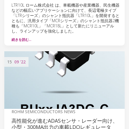
LTR10L ローム株式会社 は、車載機器や産業機器、民生機器
などの幅広いアプリケーションに向けて、長辺電極タイプ
「LTRシリーズ」のシャント抵抗器「LTR10L」を開発すると
ともに、汎用タイプ「MCRシリーズ」のシャント抵抗器2機
種も「MCR10L」「MCR18L」として新たにリニューアル
し、ラインアップを強化しました。
続きを読む…
15
09
'22
ROHM SEMICONDUCTORS NEWS
高性能化が進むADASセンサ・レーダー向け、
小型・300MA出力の車載LDOレギュレータ