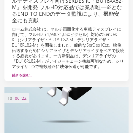
ルチディスプレイ向けSERDES IC「BU18XX82-
M」を開発 フルHD対応品では業界唯一※とな
るEND TO ENDのデータ監視により、機能安
全にも貢献
ローム株式会社 は、マルチ画面化する車載ディスプレイに
向けて、フルHD（1,980×1,080ピクセル）対応のSerDes
IC（シリアライザ：BU18TL82-M、デシリアライザ：
BU18RL82-M）を開発しました。般的なSerDes ICは、映像
伝送するためにシリアライザとデシリアライザをペアで接続
する必要があります。一方新製品は、デシリアライザの
「BU18RL82-M」がデイジーチェーン接続可能なため、シリ
アライザ1つで複数経路に映像伝送が可能です。
続きを読む…
10
06
'22