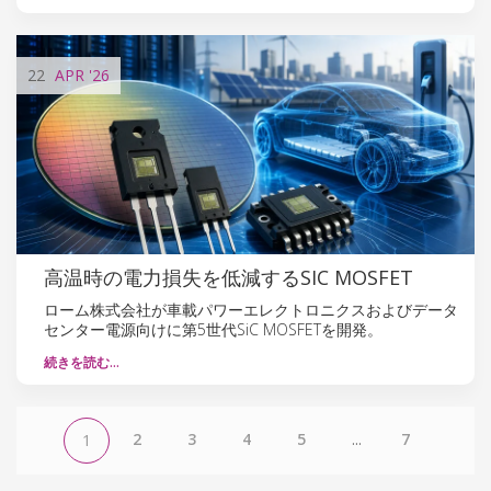
22
APR
'26
高温時の電力損失を低減するSIC MOSFET
ローム株式会社が車載パワーエレクトロニクスおよびデータ
センター電源向けに第5世代SiC MOSFETを開発。
続きを読む…
2
3
4
5
...
7
1