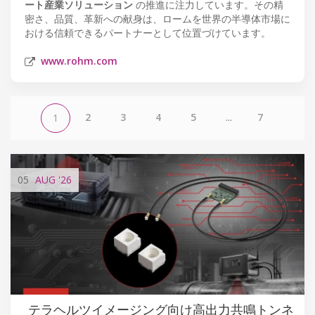
ート産業ソリューション
の推進に注力しています。その精
密さ、品質、革新への献身は、ロームを世界の半導体市場に
おける信頼できるパートナーとして位置づけています。
www.rohm.com
2
3
4
5
...
7
1
05
AUG
'26
テラヘルツイメージング向け高出力共鳴トンネ