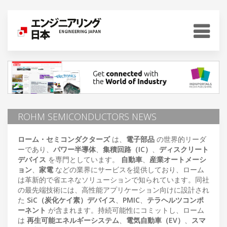
ROHM SEMICONDUCTORS NEWS
ローム・セミコンダクターズ
は、
電子部品
の世界的リーダ
ーであり、
パワー半導体
、
集積回路（IC）
、
ディスクリート
デバイス
を専門としています。
自動車
、
産業オートメーシ
ョン
、
家電
などの業界にサービスを提供しており、ローム
は革新的で省エネなソリューションで知られています。同社
の最先端技術には、高性能アプリケーション向けに設計され
た
SiC（炭化ケイ素）デバイス
、
PMIC
、
テラヘルツコンポ
ーネント
が含まれます。持続可能性にコミットし、ローム
は
再生可能エネルギーシステム
、
電気自動車（EV）
、
スマ