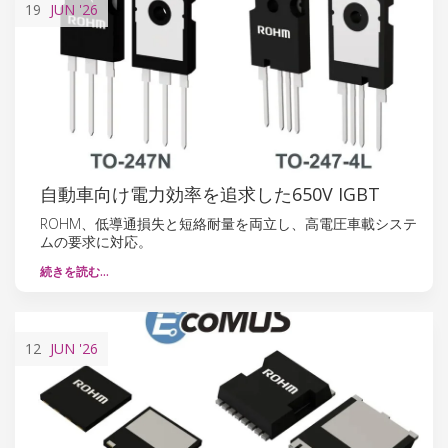
19
JUN
'26
自動車向け電力効率を追求した650V IGBT
ROHM、低導通損失と短絡耐量を両立し、高電圧車載システ
ムの要求に対応。
続きを読む…
12
JUN
'26