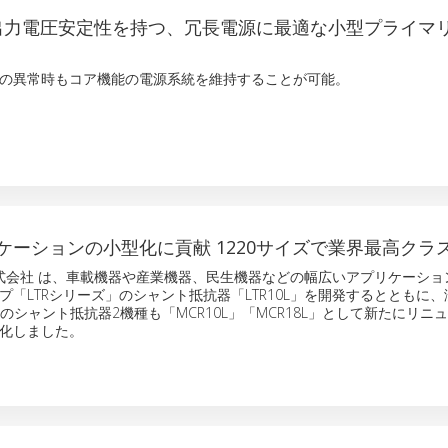
高い出力電圧安定性を持つ、冗長電源に最適な小型プライマリ
の異常時もコア機能の電源系統を維持することが可能。
ケーションの小型化に貢献 1220サイズで業界最高クラス
ーム株式会社 は、車載機器や産業機器、民生機器などの幅広いアプリケーシ
プ「LTRシリーズ」のシャント抵抗器「LTR10L」を開発するとともに
のシャント抵抗器2機種も「MCR10L」「MCR18L」として新たにリニ
化しました。