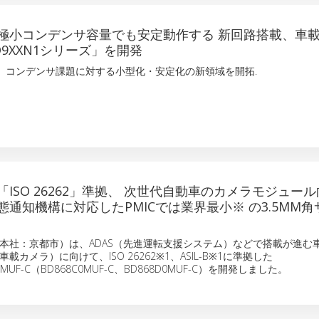
極小コンデンサ容量でも安定動作する 新回路搭載、車載
9XXN1シリーズ」を開発
術が、コンデンサ課題に対する小型化・安定化の新領域を開拓.
ISO 26262」準拠、 次世代自動車のカメラモジュール向
通知機構に対応したPMICでは業界最小※ の3.5MM
本社：京都市）は、ADAS（先進運転支援システム）などで搭載が進む
カメラ）に向けて、ISO 26262※1、ASIL-B※1に準拠した
8xxMUF-C（BD868C0MUF-C、BD868D0MUF-C）を開発しました。