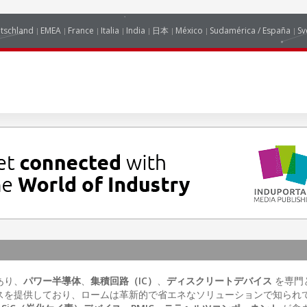
tschland
EMEA
France
Italia
India
日本
México
Sudamérica / España
Sv
あり、
パワー半導体
、
集積回路（IC）
、
ディスクリートデバイス
を専門
スを提供しており、ロームは革新的で省エネなソリューションで知られ