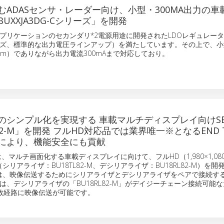
ADASセンサ・レーダー向け、小型・300MA出力の車載
UXXJA3DG-Cシリーズ」を開発
プリケーションのセカンダリ*2電源用途に開発されたLDOレギュレー
ズ、標準的な出力電圧ラインアップ）を満たしています。その上で、小
2.8mm）でありながら出力電流300mAまで対応しており。
のシンプル化を実現する 車載マルチディスプレイ向けSER
X82-M」を開発 フルHD対応品では業界唯一※となるEND T
により、機能安全にも貢献
、マルチ画面化する車載ディスプレイに向けて、フルHD（1,980×1,08
IC（シリアライザ：BU18TL82-M、デシリアライザ：BU18RL82-M）を
s ICは、映像伝送するためにシリアライザとデシリアライザをペアで接続す
は、デシリアライザの「BU18RL82-M」がデイジーチェーン接続可能
数経路に映像伝送が可能です。