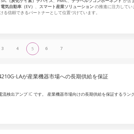
た
SiC（炭化ケイ素）デバイス
、
PMIC
、
テラヘルツコンポーネント
が含
、
電気自動車（EV）
、
スマート産業ソリューション
の推進に注力してい
ける信頼できるパートナーとして位置づけています。
3
4
6
7
5
4210G-LAが産業機器市場への長期供給を保証
LA は電流検出アンプ IC です。 産業機器市場向けの長期供給を保証するラ