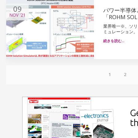
09
パワー半導体
NOV
'21
「ROHM SO
業界唯一※、ソリ
ミュレーション。
続きを読む…
1
2