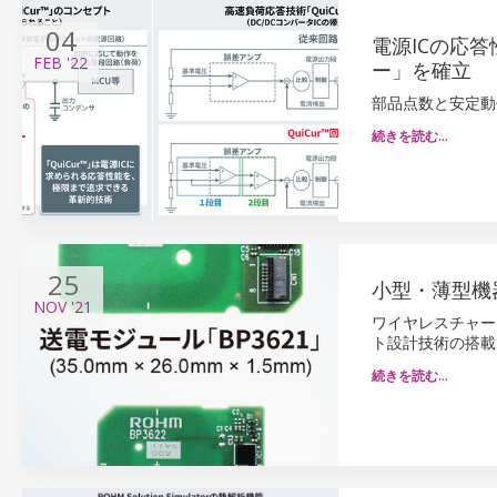
04
電源ICの応
FEB
'22
ー」を確立
部品点数と安定動
続きを読む…
25
小型・薄型機
NOV
'21
ワイヤレスチャージ
ト設計技術の搭載
続きを読む…