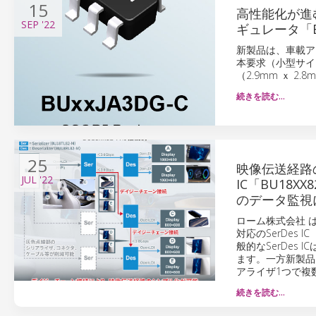
15
高性能化が進む
SEP
'22
ギュレータ「B
新製品は、車載ア
本要求（小型サイ
（2.9mm ｘ 
続きを読む…
25
映像伝送経路
JUL
'22
IC「BU18X
のデータ監視
ローム株式会社 は
対応のSerDes 
般的なSerDe
ます。一方新製品
アライザ1つで複
続きを読む…