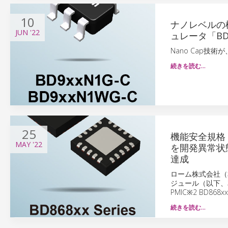
10
ナノレベルの
JUN
'22
ュレータ「BD
Nano Cap技
続きを読む…
25
機能安全規格「
MAY
'22
を開発異常状態
達成
ローム株式会社（
ジュール（以下、車載
PMIC※2 BD86
続きを読む…