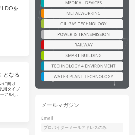
MEDICAL DEVICES
LDOを
METALWORKING
OIL GAS TECHNOLOGY
POWER & TRANSMISSION
RAILWAY
SMART BUILDING
TECHNOLOGY 4 ENVIRONMENT
 となる
WATER PLANT TECHNOLOGY
ョンに向け
、汎用タイプ
ューアルし、
メールマガジン
Email