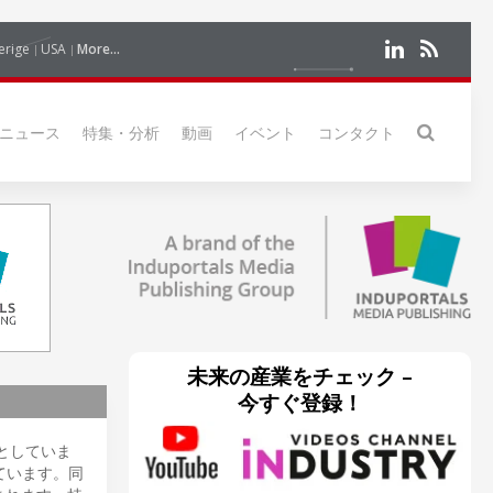
erige
USA
More...
ニュース
特集・分析
動画
イベント
コンタクト
未来の産業をチェック –
今すぐ登録！
としていま
ています。同