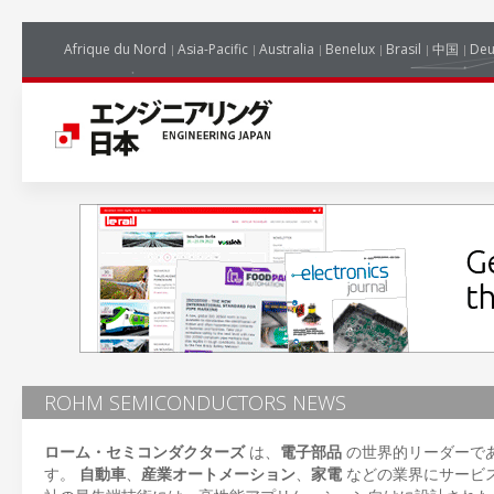
Afrique du Nord
Asia-Pacific
Australia
Benelux
Brasil
中国
Deu
ROHM SEMICONDUCTORS NEWS
ローム・セミコンダクターズ
は、
電子部品
の世界的リーダーで
す。
自動車
、
産業オートメーション
、
家電
などの業界にサービ