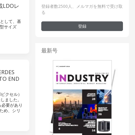
LDOレ
登録者数2500人、メルマガを無料で受け取
る
タとして、基
登録
型サイズ
最新号
DES
O END
0ピクセル）
開発しました。
る必要があり
なため、シリ