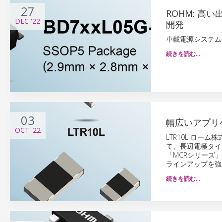
27
ROHM: 
DEC
'22
開発
車載電源システム
続きを読む…
03
幅広いアプリ
OCT
'22
LTR10L ロ
て、長辺電極タイ
「MCRシリーズ」
ラインアップを強
続きを読む…