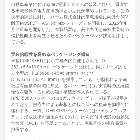
自動車産業における48V電源システムの普及に伴い、関連す
る車載機器の電力変換効率と小型化が求められている。この
技術的課題に対し、ローム株式会社は車載用途に向けた80V
耐圧MOSFET「AG16xFNxxシリーズ」を開発し、2026年4
月に量産を開始した。本製品群は、高出力化と基板実装時の
信頼性向上を両立させるためのパッケージング技術を採用し
ている。
実装信頼性を高めるパッケージング構造
車載用MOSFETにおいて標準的に使用されるTO-
252（6.6×10.0mm）パッケージと比較し、同シリーズはよ
り小型のHPLF5060（4.9×6.0mm）および
DFN3333（3.3×3.3mm）を採用している。小型化による基
板占有面積の削減に加え、各パッケージには実装時の接続信
頼性を確保するための端子構造が導入されている。
HPLF5060パッケージにはガルウィングリード端子が採用さ
れており、熱応力による基板との接合部への負荷を物理的に
緩和する。一方、DFN3333パッケージにはウェッタブルフ
ランク形成技術が適用されており、はんだ付け状態の自動光
学検査（AOI）を容易にすることで、車載基準の接合品質を
担保する。