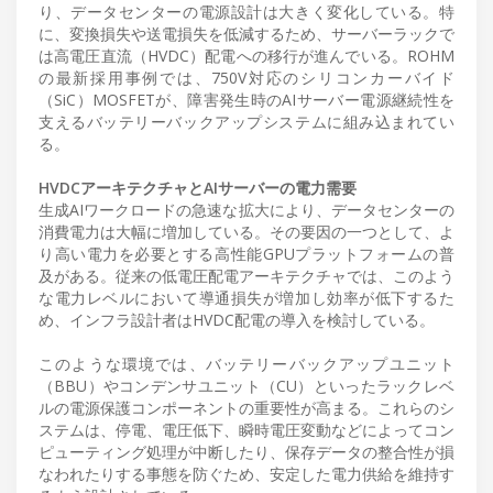
り、データセンターの電源設計は大きく変化している。特
に、変換損失や送電損失を低減するため、サーバーラックで
は高電圧直流（HVDC）配電への移行が進んでいる。ROHM
の最新採用事例では、750V対応のシリコンカーバイド
（SiC）MOSFETが、障害発生時のAIサーバー電源継続性を
支えるバッテリーバックアップシステムに組み込まれてい
る。
HVDCアーキテクチャとAIサーバーの電力需要
生成AIワークロードの急速な拡大により、データセンターの
消費電力は大幅に増加している。その要因の一つとして、よ
り高い電力を必要とする高性能GPUプラットフォームの普
及がある。従来の低電圧配電アーキテクチャでは、このよう
な電力レベルにおいて導通損失が増加し効率が低下するた
め、インフラ設計者はHVDC配電の導入を検討している。
このような環境では、バッテリーバックアップユニット
（BBU）やコンデンサユニット（CU）といったラックレベ
ルの電源保護コンポーネントの重要性が高まる。これらのシ
ステムは、停電、電圧低下、瞬時電圧変動などによってコン
ピューティング処理が中断したり、保存データの整合性が損
なわれたりする事態を防ぐため、安定した電力供給を維持す