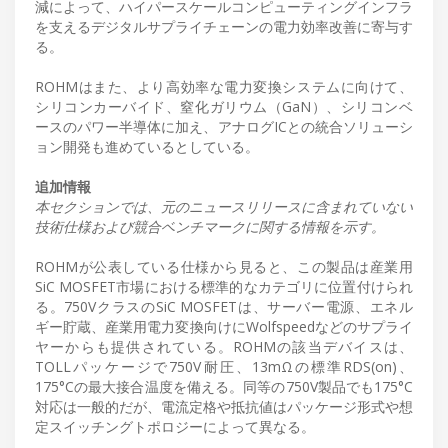
減によって、ハイパースケールコンピューティングインフラ
を支えるデジタルサプライチェーンの電力効率改善に寄与す
る。
ROHMはまた、より高効率な電力変換システムに向けて、
シリコンカーバイド、窒化ガリウム（GaN）、シリコンベ
ースのパワー半導体に加え、アナログICとの統合ソリューシ
ョン開発も進めているとしている。
追加情報
本セクションでは、元のニュースリリースに含まれていない
技術仕様および競合ベンチマークに関する情報を示す。
ROHMが公表している仕様から見ると、この製品は産業用
SiC MOSFET市場における標準的なカテゴリに位置付けられ
る。750VクラスのSiC MOSFETは、サーバー電源、エネル
ギー貯蔵、産業用電力変換向けにWolfspeedなどのサプライ
ヤーからも提供されている。ROHMの該当デバイスは、
TOLLパッケージで750V耐圧、13mΩの標準RDS(on)、
175°Cの最大接合温度を備える。同等の750V製品でも175°C
対応は一般的だが、電流定格や抵抗値はパッケージ形式や想
定スイッチングトポロジーによって異なる。