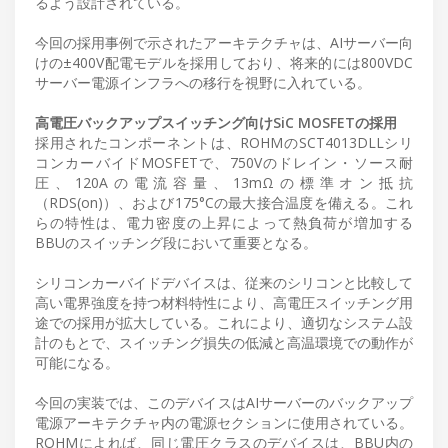
るよう設計されている。
今回の採用事例で示されたアーキテクチャは、AIサーバー向
けの±400V配電モデルを採用しており、将来的には800VDC
サーバー電源インフラへの移行を視野に入れている。
高電圧バックアップスイッチング向けSiC MOSFETの採用
採用されたコンポーネントは、ROHMのSCT4013DLLシリ
コンカーバイドMOSFETで、750Vのドレイン・ソース耐
圧、120Aの電流容量、13mΩの標準オン抵抗
（RDS(on)）、および175°Cの最大接合温度を備える。これ
らの特性は、電力密度の上昇によって熱負荷が増加する
BBUのスイッチング段において重要となる。
シリコンカーバイドデバイスは、従来のシリコンと比較して
高い電界強度を持つ材料特性により、高電圧スイッチング用
途での採用が拡大している。これにより、適切なシステム設
計のもとで、スイッチング損失の低減と高温環境での動作が
可能になる。
今回の実装では、このデバイスはAIサーバーのバックアップ
電源アーキテクチャ内の電源セクションに使用されている。
ROHMによれば、同じ電圧クラスのデバイスは、BBU内の