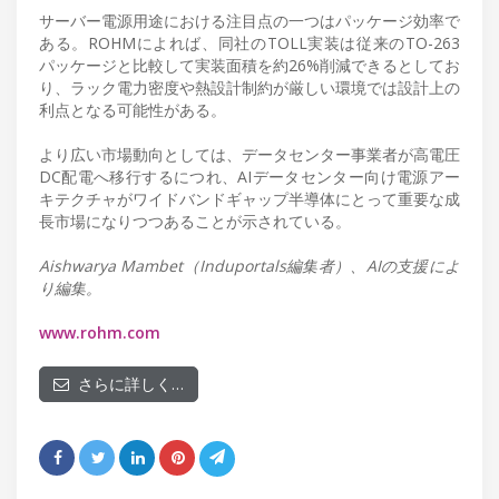
サーバー電源用途における注目点の一つはパッケージ効率で
ある。ROHMによれば、同社のTOLL実装は従来のTO-263
パッケージと比較して実装面積を約26%削減できるとしてお
り、ラック電力密度や熱設計制約が厳しい環境では設計上の
利点となる可能性がある。
より広い市場動向としては、データセンター事業者が高電圧
DC配電へ移行するにつれ、AIデータセンター向け電源アー
キテクチャがワイドバンドギャップ半導体にとって重要な成
長市場になりつつあることが示されている。
Aishwarya Mambet（Induportals編集者）、AIの支援によ
り編集。
www.rohm.com
さらに詳しく…