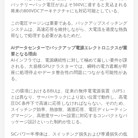
バッテリーパック電圧がおよそ560Vに達すると見込まれる
将来の800VDCアーキテクチャにも対応可能としている。
この電圧マージンは重要である。バックアップスイッチング
システムは、高速応答を維持しながら、大電流を過度な熱負
荷なしで処理する必要があるためだ。
AIデータセンターでバックアップ電源エレクトロニクスが重
要となる理由
AIインフラでは、電源継続性に対して極めて厳しい要件が課
される。大規模GPUクラスターでは、瞬時の電力遮断が即
座に処理停止やデータ整合性の問題につながる可能性があ
る。
この環境におけるBBUは、従来の無停電電源装置（UPS）
とは異なり、サーバーラックにより近い位置で動作し、高電
圧DC条件下で高速に応答しなければならない。そのため、
スイッチング効率、熱放散、過渡応答、電圧ディレーティン
グマージン、高密度サーバー設置に対応するコンパクトなパ
ッケージ設計といった制約が生じる。
SiCパワー半導体は、スイッチング損失および導通損失の低