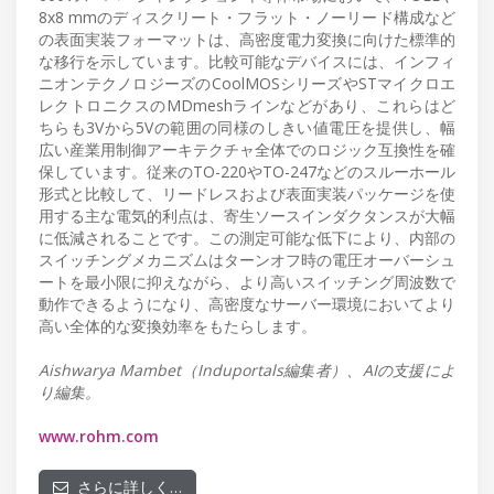
8x8 mmのディスクリート・フラット・ノーリード構成など
の表面実装フォーマットは、高密度電力変換に向けた標準的
な移行を示しています。比較可能なデバイスには、インフィ
ニオンテクノロジーズのCoolMOSシリーズやSTマイクロエ
レクトロニクスのMDmeshラインなどがあり、これらはど
ちらも3Vから5Vの範囲の同様のしきい値電圧を提供し、幅
広い産業用制御アーキテクチャ全体でのロジック互換性を確
保しています。従来のTO-220やTO-247などのスルーホール
形式と比較して、リードレスおよび表面実装パッケージを使
用する主な電気的利点は、寄生ソースインダクタンスが大幅
に低減されることです。この測定可能な低下により、内部の
スイッチングメカニズムはターンオフ時の電圧オーバーシュ
ートを最小限に抑えながら、より高いスイッチング周波数で
動作できるようになり、高密度なサーバー環境においてより
高い全体的な変換効率をもたらします。
Aishwarya Mambet（Induportals編集者）、AIの支援によ
り編集。
www.rohm.com
さらに詳しく…