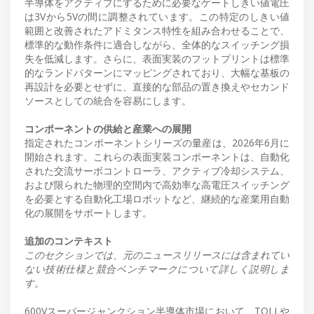
半導体をアクティブにするために必要なゲートしきい値電圧
は3Vから5Vの間に調整されています。この特定のしきい値
範囲と改善されたアドミタンス特性を組み合わせることで、
標準的な動作条件に適合しながら、全体的なスイッチング損
失を低減します。さらに、表面実装のフットプリントは標準
的なランドパターンにマッピングされており、大幅な基板の
再設計を必要とせずに、直接的な部品の置き換えやセカンド
ソースとしての統合を容易にします。
コンポーネントの供給と産業への展開
指定されたコンポーネントシリーズの量産は、2026年6月に
開始されます。これらの表面実装コンポーネントは、自動化
された交流サーボコントローラ、アクティブ冷却システム、
および限られた物理的空間内で高効率な高電圧スイッチング
を必要とする自動化工場ロボットなど、継続的な産業用自動
化の展開をサポートします。
追加のコンテキスト
このセクションでは、元のニュースリリースには含まれてい
ない技術仕様と競合ベンチマークについて詳しく説明しま
す。
600Vスーパージャンクション半導体市場において、TOLLや