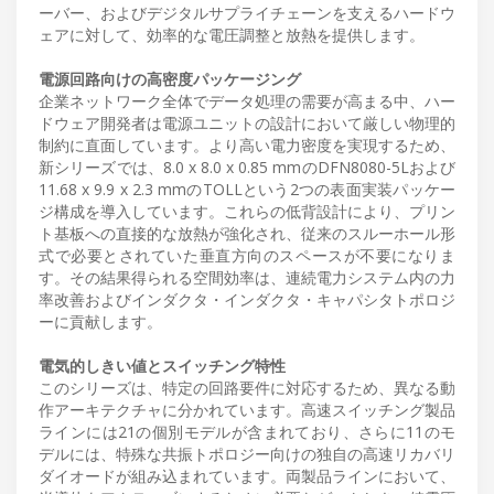
ーバー、およびデジタルサプライチェーンを支えるハードウ
ェアに対して、効率的な電圧調整と放熱を提供します。
電源回路向けの高密度パッケージング
企業ネットワーク全体でデータ処理の需要が高まる中、ハー
ドウェア開発者は電源ユニットの設計において厳しい物理的
制約に直面しています。より高い電力密度を実現するため、
新シリーズでは、8.0 x 8.0 x 0.85 mmのDFN8080-5Lおよび
11.68 x 9.9 x 2.3 mmのTOLLという2つの表面実装パッケー
ジ構成を導入しています。これらの低背設計により、プリン
ト基板への直接的な放熱が強化され、従来のスルーホール形
式で必要とされていた垂直方向のスペースが不要になりま
す。その結果得られる空間効率は、連続電力システム内の力
率改善およびインダクタ・インダクタ・キャパシタトポロジ
ーに貢献します。
電気的しきい値とスイッチング特性
このシリーズは、特定の回路要件に対応するため、異なる動
作アーキテクチャに分かれています。高速スイッチング製品
ラインには21の個別モデルが含まれており、さらに11のモ
デルには、特殊な共振トポロジー向けの独自の高速リカバリ
ダイオードが組み込まれています。両製品ラインにおいて、