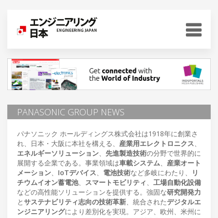
PANASONIC GROUP NEWS
パナソニック ホールディングス株式会社は1918年に創業さ
れ、日本・大阪に本社を構える、
産業用エレクトロニクス
、
エネルギーソリューション
、
先進製造技術
の分野で世界的に
展開する企業である。事業領域は
車載システム
、
産業オート
メーション
、
IoTデバイス
、
電池技術
など多岐にわたり、
リ
チウムイオン蓄電池
、
スマートモビリティ
、
工場自動化設備
などの高性能ソリューションを提供する。強固な
研究開発力
と
サステナビリティ志向の技術革新
、統合された
デジタルエ
ンジニアリング
により差別化を実現。アジア、欧州、米州に