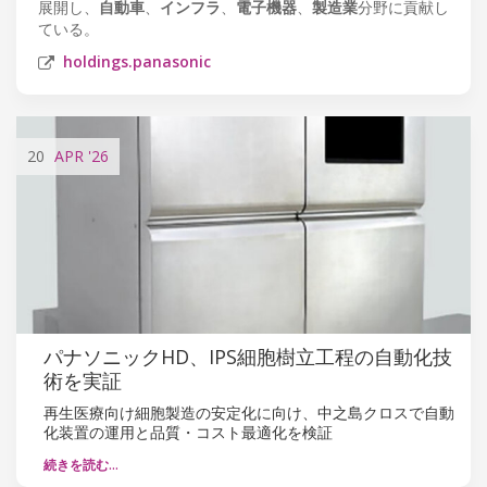
展開し、
自動車
、
インフラ
、
電子機器
、
製造業
分野に貢献し
ている。
holdings.panasonic
20
APR
'26
パナソニックHD、IPS細胞樹立工程の自動化技
術を実証
再生医療向け細胞製造の安定化に向け、中之島クロスで自動
化装置の運用と品質・コスト最適化を検証
続きを読む…