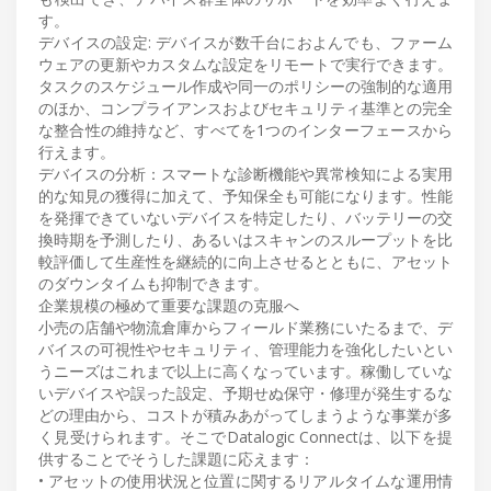
す。
デバイスの設定: デバイスが数千台におよんでも、ファーム
ウェアの更新やカスタムな設定をリモートで実行できます。
タスクのスケジュール作成や同一のポリシーの強制的な適用
のほか、コンプライアンスおよびセキュリティ基準との完全
な整合性の維持など、すべてを1つのインターフェースから
行えます。
デバイスの分析：スマートな診断機能や異常検知による実用
的な知見の獲得に加えて、予知保全も可能になります。性能
を発揮できていないデバイスを特定したり、バッテリーの交
換時期を予測したり、あるいはスキャンのスループットを比
較評価して生産性を継続的に向上させるとともに、アセット
のダウンタイムも抑制できます。
企業規模の極めて重要な課題の克服へ
小売の店舗や物流倉庫からフィールド業務にいたるまで、デ
バイスの可視性やセキュリティ、管理能力を強化したいとい
うニーズはこれまで以上に高くなっています。稼働していな
いデバイスや誤った設定、予期せぬ保守・修理が発生するな
どの理由から、コストが積みあがってしまうような事業が多
く見受けられます。そこでDatalogic Connectは、以下を提
供することでそうした課題に応えます：
• アセットの使用状況と位置に関するリアルタイムな運用情