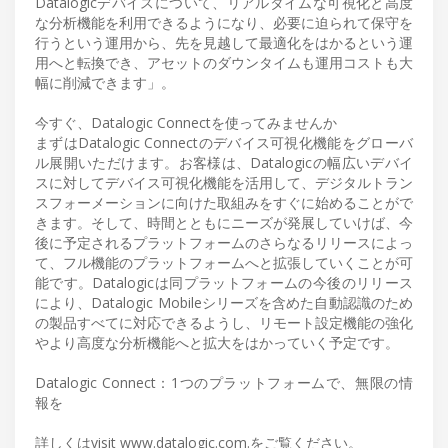
Datalogicデバイスについて、リアルタイムな可視化と高度
な分析機能を利用できるようになり、必要に迫られて保守を
行うという運用から、先を見越して最適化をはかるという運
用へと転換でき、アセットのダウンタイムも運用コストも大
幅に削減できます」。
今すぐ、Datalogic Connectを使ってみませんか
まずはDatalogic Connectのデバイス可視化機能をグローバ
ル展開いただけます。お客様は、Datalogicの幅広いデバイ
スに対してデバイス可視化機能を活用して、デジタルトラン
スフォーメーションに向けた取組みをすぐに始めることがで
きます。そして、時間とともにニーズが発展していけば、今
後に予定されるプラットフォームのさらなるリリースによっ
て、フル機能のプラットフォームへと拡張していくことが可
能です。Datalogicは同プラットフォームの今後のリリース
により、Datalogic Mobileシリーズを含めた自動認識のため
の製品すべてに対応できるようし、リモート設定機能の強化
やより高度な分析機能へと拡大をはかっていく予定です。
Datalogic Connect：1つのプラットフォームで、無限の情
報を
詳しくはvisit www.datalogic.com.をご覧ください。