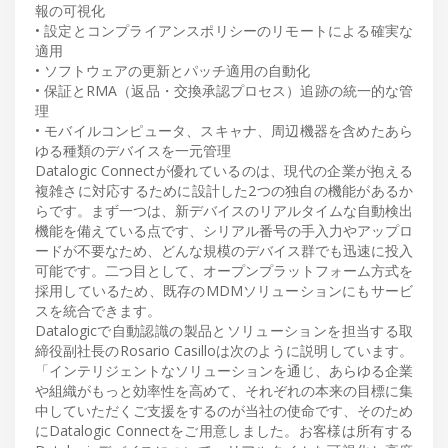
報の可視化
• 設定とコンプライアンスポリシーのリモートによる確実な
適用
• ソフトウェアの更新とパッチ適用の自動化
• 保証とRMA（返品・交換承認プロセス）追跡の統一的な管
理
• モバイルコンピュータ、スキャナ、周辺機器を含めたあら
ゆる種類のデバイスを一元管理
Datalogic Connectが優れているのは、現代の企業が抱える
複雑さに対応するために設計した2つの独自の機能があるか
らです。まず一つは、新デバイスのリアルタイムな自動検出
機能を備えている点です、シリアル番号の手入力やアップロ
ードが不要なため、どんな規模のデバイス群でも迅速に投入
可能です。二つ目として、オープンプラットフォーム方式を
採用しているため、既存のMDMソリューションにもサービ
スを統合できます。
Datalogicで自動認識の製品とソリューションを担当する取
締役副社長のRosario Casilloは次のように説明しています。
「インテリジェントなソリューションを通じ、あらゆる企業
や組織がもっと効率性を高めて、それぞれの本来の目標に集
中していただくご支援をするのが当社の使命です、そのため
にDatalogic Connectをご用意しました。お客様は所有する