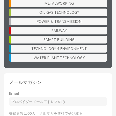
METALWORKING
OIL GAS TECHNOLOGY
POWER & TRANSMISSION
RAILWAY
SMART BUILDING
TECHNOLOGY 4 ENVIRONMENT
WATER PLANT TECHNOLOGY
メールマガジン
Email
登録者数2500人、メルマガを無料で受け取る