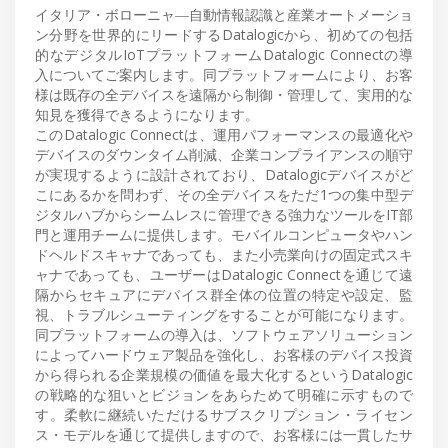
イタリア・ボローニャ―自動情報認識と産業オートメーショ
ン分野を世界的にリードするDatalogicから、初めての包括
的なデジタルIoTプラットフォームDatalogic Connectの導
入についてご案内します。同プラットフォームにより、お客
様は既存の全デバイスを遠隔から制御・管理して、実用的な
知見を獲得できるようになります。
このDatalogic Connectは、運用パフォーマンスの最適化や
デバイスのダウンタイム削減、企業コンプライアンスの順守
が実現するように設計されており、Datalogicデバイスがど
こにあるかを問わず、その全デバイスをただ1つの集中型デ
ジタルハブからシームレスに管理できる強力なツールをIT部
門と運用チームに提供します。モバイルコンピュータやハン
ドヘルドスキャナであっても、また小売業向けの固定式スキ
ャナであっても、ユーザーはDatalogic Connectを通じて遠
隔からセキュアにデバイス群全体の位置の特定や設定、監
視、トラブルシューティングをすることが可能になります。
同プラットフォームの導入は、ソフトウェアソリューション
によってハードウェア製品を強化し、お客様のデバイス投資
から得られる企業規模の価値を最大化するというDatalogic
の戦略的な狙いとビジョンをあらためて明確に示すもので
す。柔軟に継続いただけるサブスクリプション・ライセン
ス・モデルを通じて提供しますので、お客様には一貫したサ