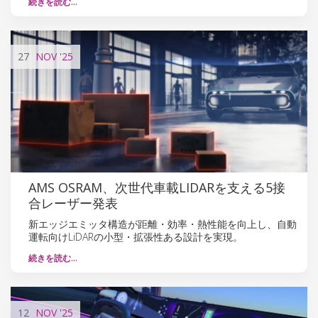
続きを読む…
27
NOV
'25
AMS OSRAM、次世代車載LIDARを支える5接
合レーザー発表
新エッジエミッタ構造が距離・効率・熱性能を向上し、自動
運転向けLiDARの小型・拡張性ある設計を実現。
続きを読む…
12
NOV
'25