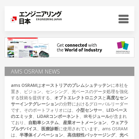
AMS OSRAM NEWS
ams OSRAM
は
オーストリアのプレムシュテッテン
に本社を
置き、ビジョン、センシング、光ベースのデータ処理を強化
する技術を提供する、
オプトエレクトロニクス
と
高度なセン
サーインテグレーション
の分野におけるグローバルリーダー
です。そのポートフォリオには、
小型センサー
、
LEDベース
のエミッタ
、
LiDARコンポーネント
、
IRモジュール
が含まれ
ており、
自動車システム
、
産業オートメーション
、
ウェアラ
ブルデバイス
、
医療診断
に使用されています。ams OSRAM
は、
半導体イノベーション
、
高信頼性パッケージング
、
光ベ