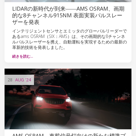
LIDARの新時代が到来――AMS OSRAM、画期
的な8チャンネル915NM 表面実装パルスレー
ザーを発表
インテリジェントセンサとエミッタのグローバルリーダーで
あるams OSRAM（SIX：AMS）は、その画期的な8チャンネ
ルパルスレーザーを携え、自動運転を実現するための最新の
革新的技術を発表しました。
続きを読む…
28
AUG
'24
AMS OSRAM、車載信号灯向けの新たな標準プ