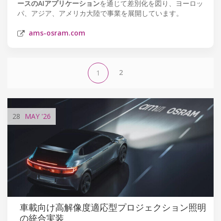
ースのAIアプリケーション
を通じて差別化を図り、ヨーロッ
パ、アジア、アメリカ大陸で事業を展開しています。
ams-osram.com
2
1
28
MAY
'26
車載向け高解像度適応型プロジェクション照明
の統合実装