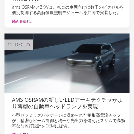
ams OSRAMとZKWは、Audiの車両向けに数千のピクセルを
個別制御する高解像度照明モジュールを共同で実装した。
続きを読む…
11
DEC
'25
AMS OSRAMの新しいLEDアーキテクチャがよ
り薄型の自動車ヘッドランプを実現
小型セラミックパッケージに収められた矩形高電流チップ
が、精密なビーム制御と均一な光出力を備えたスリムで高効
率な前照灯設計をOEMに提供。