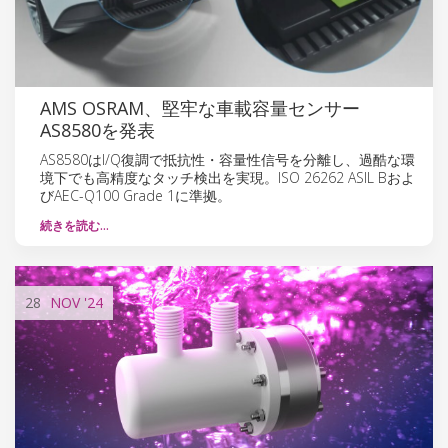
AMS OSRAM、堅牢な車載容量センサー
AS8580を発表
AS8580はI/Q復調で抵抗性・容量性信号を分離し、過酷な環
境下でも高精度なタッチ検出を実現。ISO 26262 ASIL Bおよ
びAEC-Q100 Grade 1に準拠。
続きを読む…
28
NOV
'24