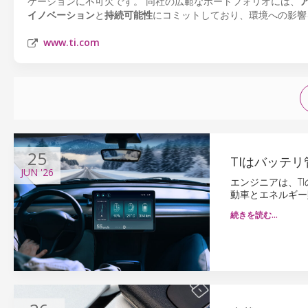
ケーションに不可欠です。 同社の広範なポートフォリオには、
イノベーション
と
持続可能性
にコミットしており、環境への影響
www.ti.com
25
TIはバッテ
JUN
'26
エンジニアは、TI
動車とエネルギー
続きを読む…