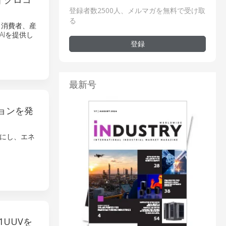
登録者数2500人、メルマガを無料で受け取
る
、消費者、産
Iを提供し
登録
最新号
ョンを発
能にし、エネ
UUVを