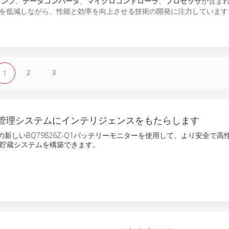
アンプ
、
データコンバータ
、
マイクロコントローラ
、
プロセッサ
が含まれ
を低減しながら、性能と効率を向上させる技術の開発に注力しています
2
3
1
リ管理システムにインテリジェンスをもたらします
の新しいBQ79826Z-Q1バッテリーモニターを使用して、より安全で高
貯蔵システムを構築できます。