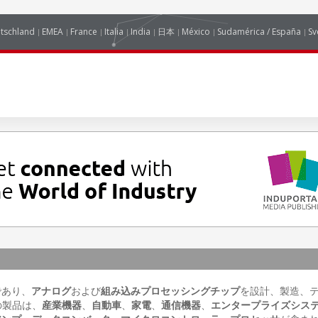
tschland
EMEA
France
Italia
India
日本
México
Sudamérica / España
Sv
であり、
アナログ
および
組み込みプロセッシングチップ
を設計、製造、
の製品は、
産業機器
、
自動車
、
家電
、
通信機器
、
エンタープライズシス