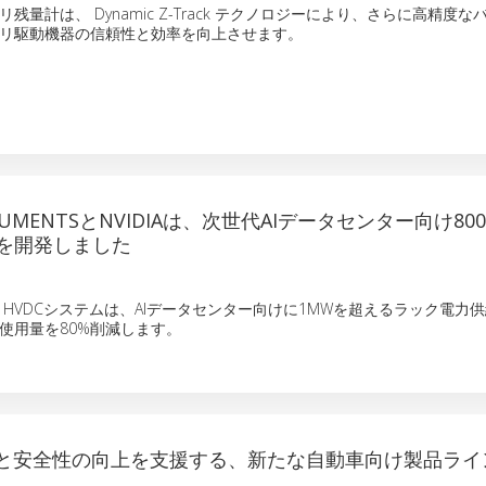
リ残量計は、 Dynamic Z-Track テクノロジーにより、さらに高精度
リ駆動機器の信頼性と効率を向上させます。
STRUMENTSとNVIDIAは、次世代AIデータセンター向け80
を開発しました
の800V HVDCシステムは、AIデータセンター向けに1MWを超えるラック電
使用量を80%削減します。
転と安全性の向上を支援する、新たな自動車向け製品ライ