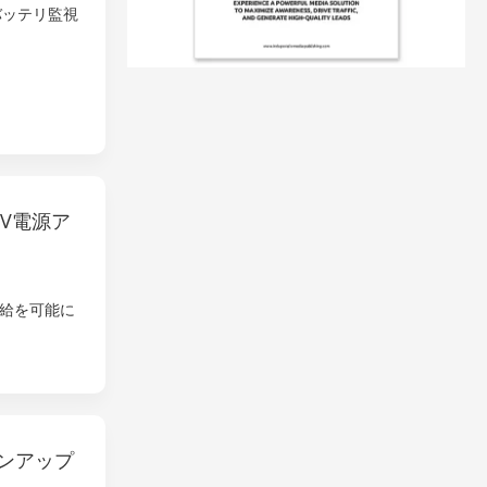
なバッテリ監視
0V電源ア
力供給を可能に
ンアップ