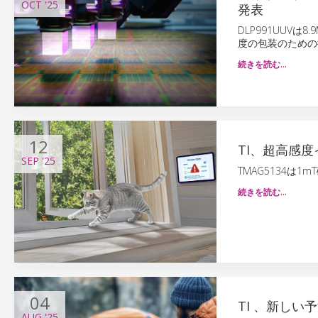
OCT
'25
発表
DLP991UUV
度の包装のための
続きを読む…
12
TI、超高感度
SEP
'25
TMAG5134は
続きを読む…
04
TI 、新しい
AUG
'25