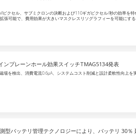
は8.9Mピクセル、サブミクロンの決断および110ギガピクセル/秒の効率を
拡張可能で、費用効果が大きいマスクレスリソグラフィーを可能にする
インプレーンホール効果スイッチTMAG5134発表
1mT磁場を検出、消費電流0.6µA、システムコスト削減と設計柔軟性向上を
予測型バッテリ管理テクノロジーにより、バッテリ 30％ 