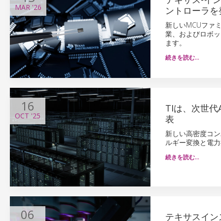
MAR
'26
ントローラを
新しいMCUファ
業、およびロボッ
ます。
続きを読む…
16
TIは、次世
OCT
'25
表
新しい高密度コン
ルギー変換と電力
続きを読む…
06
テキサスイン