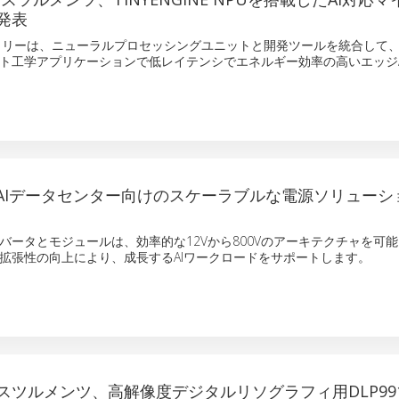
発表
ミリーは、ニューラルプロセッシングユニットと開発ツールを統合して
ト工学アプリケーションで低レイテンシでエネルギー効率の高いエッジA
代AIデータセンター向けのスケーラブルな電源ソリューシ
バータとモジュールは、効率的な12Vから800Vのアーキテクチャを可
拡張性の向上により、成長するAIワークロードをサポートします。
スツルメンツ、高解像度デジタルリソグラフィ用DLP991