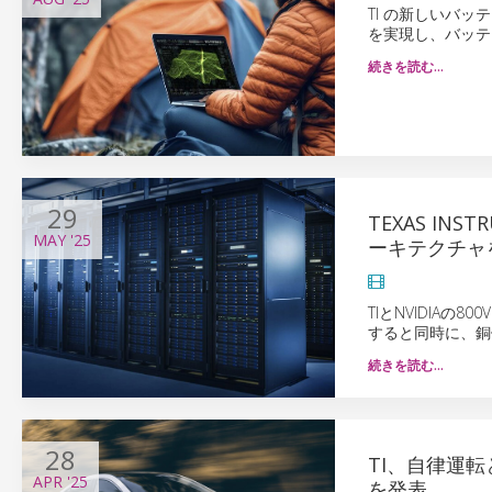
TI の新しいバッテ
を実現し、バッテ
続きを読む…
29
TEXAS IN
MAY
'25
ーキテクチャ
TIとNVIDIA
すると同時に、銅
続きを読む…
28
TI、自律運
APR
'25
を発表