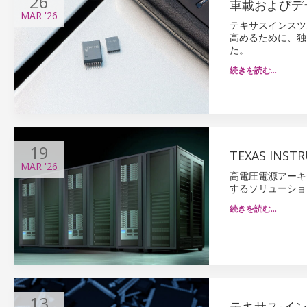
26
車載およびデ
MAR
'26
テキサスインスツ
高めるために、独
た。
続きを読む…
19
TEXAS IN
MAR
'26
高電圧電源アーキ
するソリューショ
続きを読む…
13
テキサス-イン