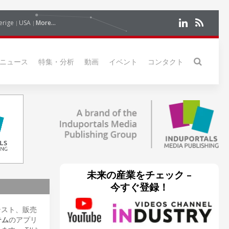
erige
USA
More...
ニュース
特集・分析
動画
イベント
コンタクト
未来の産業をチェック –
今すぐ登録！
テスト、販売
テム
のアプリ