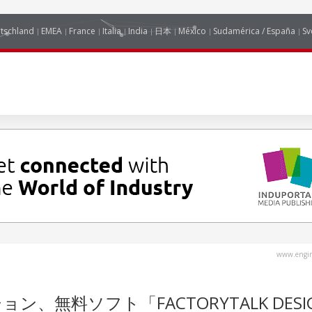
tschland
EMEA
France
Italia
India
日本
México
Sudamérica / España
Sv
www.engin
無料ソフト「FACTORYTALK DESI