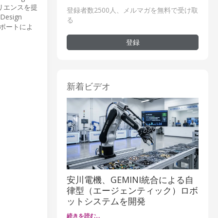
リエンスを提
登録者数2500人、メルマガを無料で受け取
sign
る
サポートによ
登録
新着ビデオ
安川電機、GEMINI統合による自
律型（エージェンティック）ロボ
ットシステムを開発
続きを読む…