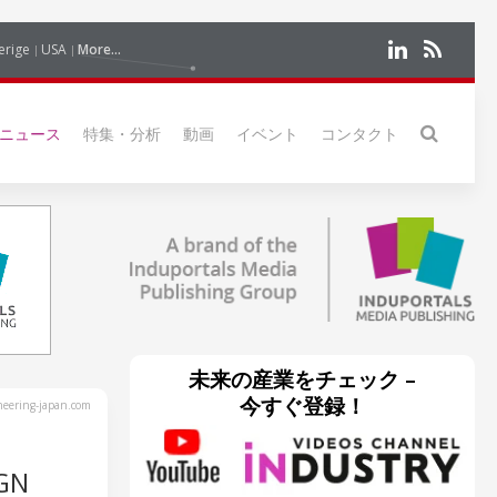
erige
USA
More...
ニュース
特集・分析
動画
イベント
コンタクト
未来の産業をチェック –
今すぐ登録！
eering-japan.com
GN