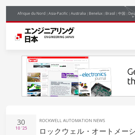
Afrique du Nord
Asia-Pacific
Australia
Benelux
Brasil
中国
Deu
30
ROCKWELL AUTOMATION NEWS
10
'25
ロックウェル・オートメーション、