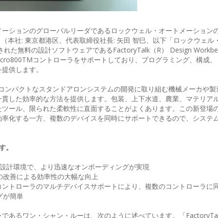
メーションのグローバルリーダであるロックウェル・オートメーション
 （本社: 東京都港区、代表取締役社長: 矢田 智巳、以下「ロックウェル
の設計ソフトウェアであるFactoryTalk（R） Design Workbe
cro800TMコントローラをサポートしており、プログラミング、構成
を提供します。
hソフトウェアは、コンパクトなスタンドアロンシステムの開発に取り組む機械メーカや
一貫した効率的な方法を提供します。包装、上下水道、農業、マテリア
たツール、限られた柔軟性に直面することがよくあります。この新登場
効率化する一方、複数のデバイスを同時にサポートできるので、システ
す。
新の設計環境で、より迅速なオンボーディングが実現
の改善による効率性の大幅な向上
0 Lx0Eコントローラのマルチデバイスサポートにより、複数のコントローラ
グが簡単
ワン・シャン・ルーは、次のように述べています。「FactoryTalk D