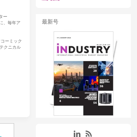
ンター
最新号
もに、毎年ア
マコーミック
テクニカル