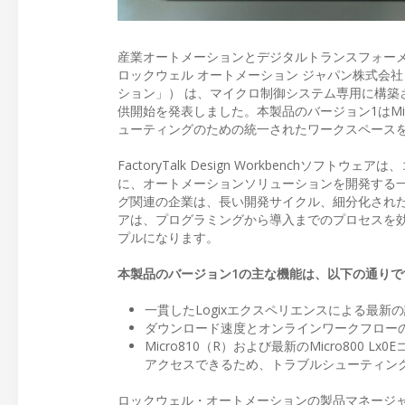
産業オートメーションとデジタルトランスフォー
ロックウェル オートメーション ジャパン株式会社
ション」） は、マイクロ制御システム専用に構築された無料
供開始を発表しました。本製品のバージョン1はMi
ューティングのための統一されたワークスペース
FactoryTalk Design Workbenc
に、オートメーションソリューションを開発する
グ関連の企業は、長い開発サイクル、細分化され
アは、プログラミングから導入までのプロセスを
プルになります。
本製品のバージョン1の主な機能は、以下の通りで
一貫したLogixエクスペリエンスによる最
ダウンロード速度とオンラインワークフロー
Micro810（R）および最新のMicro80
アクセスできるため、トラブルシューティン
ロックウェル・オートメーションの製品マネージャである