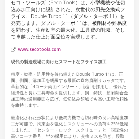
セコ・ツールズ（Seco Tools）は、小型機械や低切
込み加工向けに設計された、次世代の刃先交換式フ
ライス、Double Turbo 11（ダブル・ターボ 11）を
発売します。ダブル・ターボ 11は、被削材や難易度
を問わず、生産効率の最大化、工具費の削減、そし
て卓越した仕上げ面品位を実現します。
www.secotools.com
現代の製造現場に向けたスマートなフライス加工
精度・効率・汎用性を兼ね備えたDouble Turbo 11は、正
面、側面、溝加工を網羅する最新の直角肩削りカッタです。
革新的な「4コーナ両面インサート」設計を採用し、優れた
経済性と長い工具寿命を提供します。鋼、鋳鉄、超耐熱合金
加工時の適用範囲を広げ、低切込み領域でも高い工程信頼性
を維持します。
最適化された形状により低馬力機でも切れ味の良い高精度加
工が可能で、拘束面を強化しスクリューへの負荷を25%低減
しました。「センター・ロック・スクリュー」と「視認性の
高いコーナ番号」**の採用により、交換ミスを防ぎ、段取