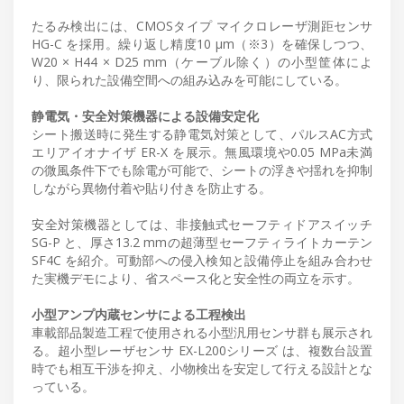
たるみ検出には、CMOSタイプ マイクロレーザ測距センサ
HG-C を採用。繰り返し精度10 μm（※3）を確保しつつ、
W20 × H44 × D25 mm（ケーブル除く）の小型筐体によ
り、限られた設備空間への組み込みを可能にしている。
静電気・安全対策機器による設備安定化
シート搬送時に発生する静電気対策として、パルスAC方式
エリアイオナイザ ER-X を展示。無風環境や0.05 MPa未満
の微風条件下でも除電が可能で、シートの浮きや揺れを抑制
しながら異物付着や貼り付きを防止する。
安全対策機器としては、非接触式セーフティドアスイッチ
SG-P と、厚さ13.2 mmの超薄型セーフティライトカーテン
SF4C を紹介。可動部への侵入検知と設備停止を組み合わせ
た実機デモにより、省スペース化と安全性の両立を示す。
小型アンプ内蔵センサによる工程検出
車載部品製造工程で使用される小型汎用センサ群も展示され
る。超小型レーザセンサ EX-L200シリーズ は、複数台設置
時でも相互干渉を抑え、小物検出を安定して行える設計とな
っている。