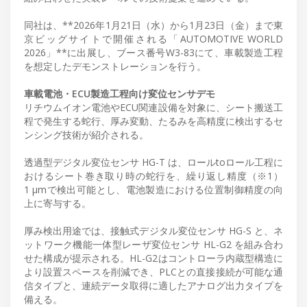
同社は、**2026年1月21日（水）から1月23日（金）まで東
京ビッグサイトで開催される「AUTOMOTIVE WORLD
2026」**に出展し、ブース番号W3-83にて、車載製造工程
を想定したデモンストレーションを行う。
車載電池・ECU製造工程向け変位センサデモ
リチウムイオン電池やECU関連設備を対象に、シート搬送工
程で発生する蛇行、厚み変動、たるみを高精度に検出するセ
ンシング技術が紹介される。
透過型デジタル変位センサ HG-T は、ロールtoロール工程に
おけるシート巻き取り時の蛇行を、繰り返し精度（※1）
1 μmで検出可能とし、電池製造における位置制御精度の向
上に寄与する。
厚み検出用途では、接触式デジタル変位センサ HG-S と、ネ
ットワーク機能一体型レーザ変位センサ HL-G2 を組み合わ
せた構成が提示される。HL-G2はコントローラ内蔵型構造に
より設置スペースを削減でき、PLCとの直接接続が可能な通
信タイプと、連続データ取得に適したアナログ出力タイプを
備える。