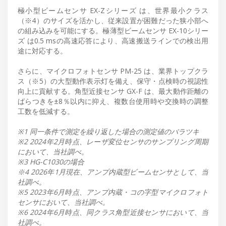
極小型ビームセンサ EX-Zシリーズ は、世界最小クラス
（※4）のサイズを活かし、従来設置が困難だった狭小部へ
の組み込みを可能にする。極薄型ビームセンサ EX-10シリー
ズ は0.5 msの高速応答により、高速搬送ラインでの検出用
途に対応する。
さらに、マイクロフォトセンサ PM-25 は、業界トップクラ
ス（※5）の大型動作表示灯を備え、保守・点検時の視認性
向上に貢献する。角型近接センサ GX-F は、最大動作距離の
ばらつきを±8％以内に抑え、複数台使用時や交換時の調整
工数を低減する。
※1 同一条件で測定を繰り返した場合の測定値のバラツキ
※2 2024年2月時点、レーザ変位センサのサンプリング周期
において、当社調べ。
※3 HG-C1030の場合
※4 2026年1月現在、アンプ内蔵型ビームセンサとして、当
社調べ。
※5 2023年6月時点、アンプ内蔵・コの字型マイクロフォト
センサにおいて、当社調べ。
※6 2024年6月時点、同クラス角型近接センサにおいて、当
社調べ。