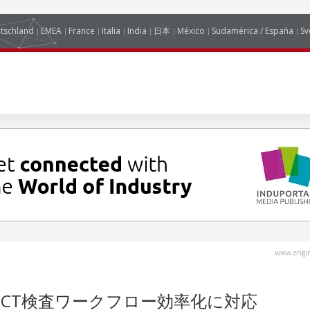
tschland
EMEA
France
Italia
India
日本
México
Sudamérica / España
Sv
www.engin
CT検査ワークフロー効率化に対応