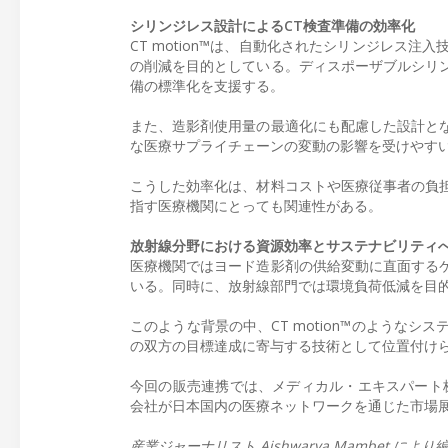
シリンジレス設計によるCT検査準備の効率化
CT motion™は、自動化されたシリンジレス
の削減を目的としている。ディスポーザブルシリ
備の標準化を支援する。
また、造影剤使用量の最適化にも配慮した設計と
な医療サプライチェーンの変動の影響を受けやす
こうした効率化は、材料コストや医療従事者の負
指す医療機関にとっても関連性がある。
放射線分野における資源効率とサステナビリティ
医療機関ではヨード造影剤の供給変動に直面する
いる。同時に、放射線部門では環境負荷低減を目
このような背景の中、CT motion™のような
の双方の目標達成に寄与する技術として位置付け
今回の販売連携では、メディカル・エキスパート
会社が日本国内の医療ネットワークを通じた市場
産業ジャーナリスト Aishwarya Mambet によ