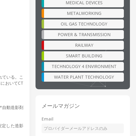
MEDICAL DEVICES
METALWORKING
OIL GAS TECHNOLOGY
POWER & TRANSMISSION
RAILWAY
SMART BUILDING
TECHNOLOGY 4 ENVIRONMENT
WATER PLANT TECHNOLOGY
れている。こ
においてCT
メールマガジン
n™自動造影剤
Email
安定した造影