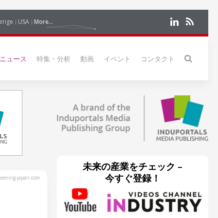
erige
USA
More...
ニュース
特集・分析
動画
イベント
コンタクト
未来の産業をチェック –
今すぐ登録！
eering-japan.com