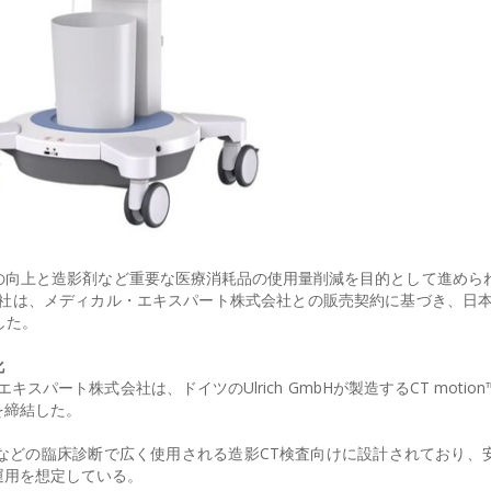
の向上と造影剤など重要な医療消耗品の使用量削減を目的として進めら
社は、メディカル・エキスパート株式会社との販売契約に基づき、日本
した。
化
パート株式会社は、ドイツのUlrich GmbHが製造するCT motio
を締結した。
などの臨床診断で広く使用される造影CT検査向けに設計されており、
運用を想定している。