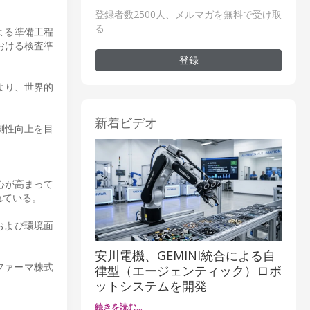
登録者数2500人、メルマガを無料で受け取
る
よる準備工程
おける検査準
登録
より、世界的
新着ビデオ
測性向上を目
心が高まって
れている。
および環境面
安川電機、GEMINI統合による自
ファーマ株式
律型（エージェンティック）ロボ
ットシステムを開発
続きを読む…