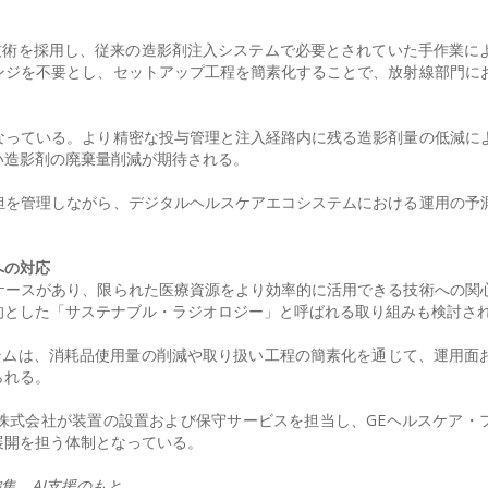
注入技術を採用し、従来の造影剤注入システムで必要とされていた手作業に
ンジを不要とし、セットアップ工程を簡素化することで、放射線部門に
なっている。より精密な投与管理と注入経路内に残る造影剤量の低減に
い造影剤の廃棄量削減が期待される。
担を管理しながら、デジタルヘルスケアエコシステムにおける運用の予
への対応
ケースがあり、限られた医療資源をより効率的に活用できる技術への関
的とした「サステナブル・ラジオロジー」と呼ばれる取り組みも検討さ
システムは、消耗品使用量の削減や取り扱い工程の簡素化を通じて、運用面
られる。
株式会社が装置の設置および保守サービスを担当し、GEヘルスケア・
展開を担う体制となっている。
り編集、AI支援のもと。