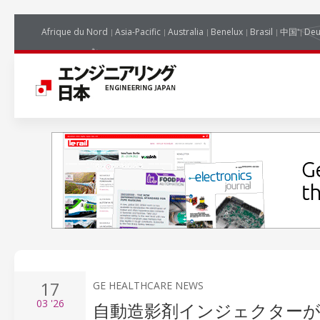
Afrique du Nord
Asia-Pacific
Australia
Benelux
Brasil
中国
Deu
17
GE HEALTHCARE NEWS
03
'26
自動造影剤インジェクターが