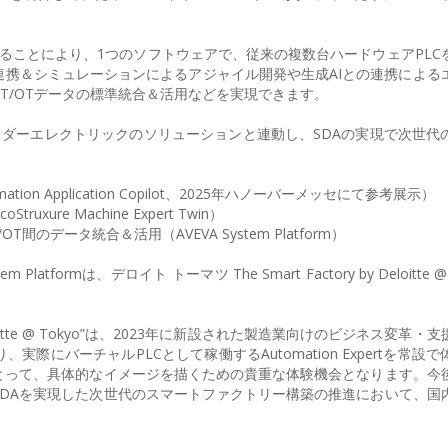
として採用することにより、1つのソフトウェアで、従来の複数台ハードウェアPL
携＆シミュレーションによるアジャイル開発や生成AIとの連携による
T/OTデータの標準統合＆活用などを実現できます。
のシュナイダーエレクトリックのソリューションと連動し、SDAの実現で次世
on Application Copilot、2025年ハノーバーメッセにて参考展示）
re Machine Expert Twin）
のデータ統合＆活用（AVEVA System Platform）
System Platformは、デロイト トーマツ The Smart Factory by Deloitte 
y Deloitte @ Tokyo”は、2023年に新設された製造業向けのビジネス変革
にバーチャルPLCとして稼働するAutomation Expertを常設
とって、具体的なイメージを描くための貴重な体験機会となります。今
DAを実現した次世代のスマートファクトリー構築の推進において、国