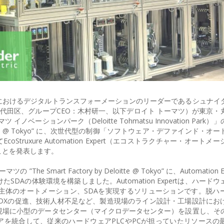
におけるデジタルトランスフォーメーションのリーダーであるシュナイ
千代田区、グループCEO：木村研一、以下デロイト トーマツ）が東京・
ーションパーク（Deloitte Tohmatsu Innovation Park
 Deloitte @ Tokyo” に、次世代型の制御「ソフトウェア・デファインド・
Struxure Automation Expert（エコストラクチャー・オートメ
したことを発表します。
Smart Factory by Deloitte @ Tokyo” に、Automation 
Aの体験環境を構築しました。Automation Expertは、ハード
主体のオートメーション、SDAを実現するソリューションです。脱ハ
T/DXの促進、技術人材不足など、製造現場のライン設計・工場設計にお
現場に小型のデータセンター（マイクロデータセンター）を設置し、そ
アを統合して、従来のハードウェアPLCやPCが担っていたリソースの