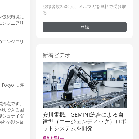
登録者数2500人、メルマガを無料で受け取
る
Cを仮想環境に
エンジニアリ
登録
代のエンジアリ
新着ビデオ
@ Tokyo に導
・支援拠点です。
で体験できる国
安川電機、GEMINI統合による自
後シュナイダ
律型（エージェンティック）ロボ
内外で製造業
ットシステムを開発
続きを読む…