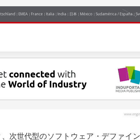
tschland
EMEA
France
Italia
India
日本
México
Sudamérica / España
Sv
www.engin
ク、次世代型のソフトウェア・デファイ