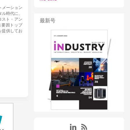
トメーション
タル時代に、
ロスト・アン
最新号
ス要因トップ
tを提供してお