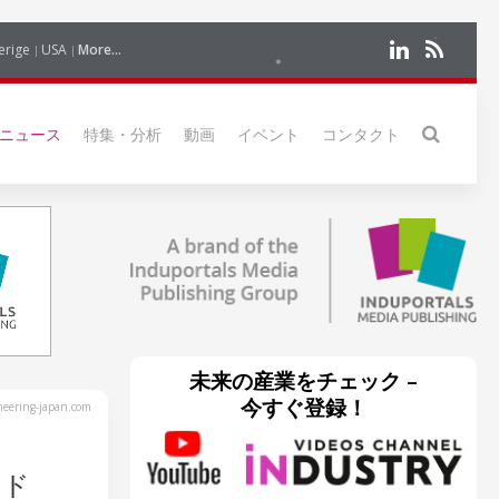
erige
USA
More...
ニュース
特集・分析
動画
イベント
コンタクト
未来の産業をチェック –
今すぐ登録！
eering-japan.com
ンド