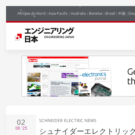
Afrique du Nord
Asia-Pacific
Australia
Benelux
Brasil
中国
Deu
02
SCHNEIDER ELECTRIC NEWS
06
'25
シュナイダーエレクトリッ