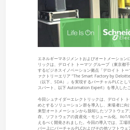
エネルギーマネジメントおよびオートメーション
リックは、デロイト トーマツ グループ（東京都
するビジネスイノベーション拠点「デロイト トーマツ イノベ
ァクトリーエリア ”The Smart Factory by
（以下、SDA）」を実現するバーチャルPLCとしてEco
スパート、以下 Automation Expert）を導入
今回シュナイダーエレクトリックは、デロイト トーマツの ”The 
めとするソリューション群を導入し、来場者に向けたSD
来型オートメーションから脱却したソフトウェア
存、ソフトウェアの資産化・モジュール化、IIo
えるべく開発されました。今回の導入では、工場
バー上にバーチャルPLCおよびその他ソフトウェ