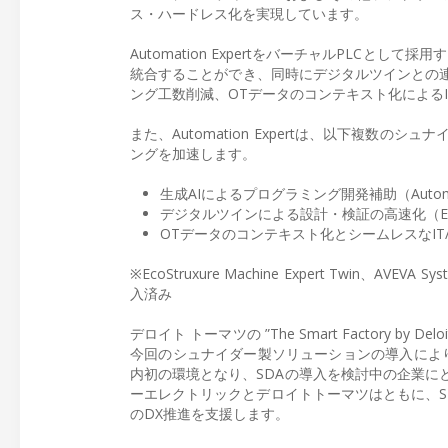
ス・ハードレス化を実現しています。
Automation ExpertをバーチャルPLC
統合することができ、同時にデジタルツインとの連
ング工数削減、OTデータのコンテキスト化によるI
また、Automation Expertは、以下複数
ングを加速します。
生成AIによるプログラミング開発補助（Automati
デジタルツインによる設計・検証の高速化（EcoStruxu
OTデータのコンテキスト化とシームレスなIT/OT間
※EcoStruxure Machine Expert Twin、AVEVA 
入済み
デロイト トーマツの ”The Smart Factory b
今回のシュナイダー製ソリューションの導入により、実際
内初の環境となり、SDAの導入を検討中の企業に
ーエレクトリックとデロイトトーマツはともに、S
のDX推進を支援します。