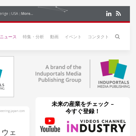
erige
USA
More...
ニュース
特集・分析
動画
イベント
コンタクト
未来の産業をチェック –
今すぐ登録！
eering-japan.com
トウェ