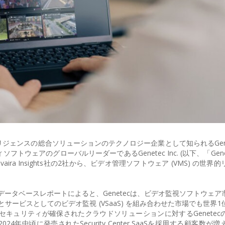
ンスの総合ソリューションのテクノロジー企業として知られるGenetec
ェアのグローバルリーダーであるGenetec Inc. (以下、「Genet
ira Insights社の2社から、ビデオ管理ソフトウェア (VMS) の世界
析データベースレポートによると、Genetecは、ビデオ監視ソフトウェ
とサービスとしてのビデオ監視 (VSaaS) を組み合わせた市場でも世界
キュリティが確保されたクラウドソリューションに対するGenetec
4年中頃に発売されたSecurity Center SaaSを採用する顧客数が