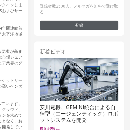
ランクインしま
登録者数2500人、メルマガを無料で受け取
Sおよびサー
る
登録
14年間連続首
ア太平洋地域
新着ビデオ
する要求が高ま
は市場シェア
ェア業界のグ
マーケットリー
の高いベンダ
述べています。
安川電機、GEMINI統合による自
、クラウド、
律型（エージェンティック）ロボ
ョンを求めて
ットシステムを開発
ことなく、お
を開発してい
続きを読む…