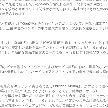
市場最大かつ最速で成長しているVSaaS市場である南米・北米でも第4位に
ンを求めるセキュリティ関係者が増えており、当社の統合されたVSaa
伸びが見込まれます。
ビデオ監視およびVSaaSを組み合わせたカテゴリにおいて、南米・北米で
持し、上位10位のベンダーの中で最大の市場シェア成長を達成し、アジ
リスト、Scott Foley氏は「ビデオ監視市場は、セキュリティに対
界的に安定した成長を見せています。当社の調査によると、Genetec
満たし、革新的な製品で顧客のニーズに応えられるビデオ監視ソフトウ
netecは総合的なビデオ監視ソフトウェアおよびサービス契約において世界的な
airaの分析において、ハードウェアとソフトウェアの両方で最も成長率
長兼最高セキュリティ責任者であるChristian Morinは、次のように
からお客様にお選びいただけるようにすることです。組織は、オンプレミス
どんな環境かを問わず、組織の要件にぴったり合う、柔軟なソリューシ
にも言えることです。」「Genetecでは、特定のシステムに縛られる
入退室管理ハードウェアなどを、お客様が自由に選べるソリューション