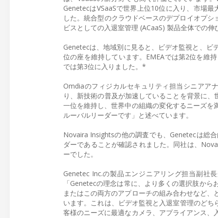
GenetecはVSaaSで世界上位10位に入り、
した。統合型のクラウドベースのデプロイオプショ
ビスとしての入退室管理 (ACaaS) 製品全体での
Genetecは、地域別に見ると、ビデオ監視と、
位の座を維持しています。EMEAでは第2位を維
では第3位に入りました。*
Omdiaのフィジカルセキュリティ担当シニアアナ
り、新技術の普及が加速していることを背景に、世
一位を維持し、世界中の組織の変化するニーズを
ルーバルリーダーです」と述べています。
Novaira Insightsの他の調査でも、Ge
ダーであることが確認されました。同社は、Nov
ーでした。
Genetec Inc.の製品エンジニアリング担当副社
「Genetecの理念は常に、より多くの選択肢
またはこの両方のアプローチの組み合わせなど、
います。これは、ビデオ監視と入退室管理のどちら
客様のニーズに最適なカメラ、アプライアンス、