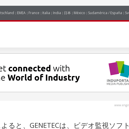
tschland
EMEA
France
Italia
India
日本
México
Sudamérica / España
Sv
www.engin
よると、GENETECは、ビデオ監視ソフ