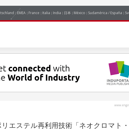
tschland
EMEA
France
Italia
India
日本
México
Sudamérica / España
Sv
www.engin
ポリエステル再利用技術「ネオクロマト