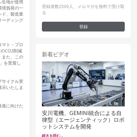
ル生地が使用
登録者数2500人、メルマガを無料で受け取
環境負荷の一
る
ンド、製造業
リーディング
登録
ロマト・プロ
のCO2削減
新着ビデオ
。また、この
）」を受賞し
プサイクル実
展示いたしま
推進に向けた
安川電機、GEMINI統合による自
律型（エージェンティック）ロボ
ットシステムを開発
続きを読む…