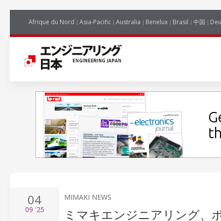
Afrique du Nord
Asia-Pacific
Australia
Benelux
Brasil
中国
Deu
04
MIMAKI NEWS
09
'25
ミマキエンジニアリング、