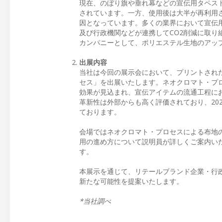
現在、のぼり旗や垂れ幕などの宣伝用タペス
されています。一方、使用後は大半が再利用
因となっています。多くの業界において宣伝
及び行政機関などが連携してCO2削減に取
カンパニーとして、ポリエステル生地のアッ
出展内容
当社は今回の展示会において、プリントされ
セス」を出展いたします。ネオクロマト・プロ
効果が見込まれ、宣伝アイテムの流通工程に
革新性は外部からも高く評価されており、20
ております。
会場ではネオクロマト・プロセスによる布地
用の進め方について説明員が詳しくご案内い
す。
本展示を通じて、リテールブランド企業・行
新たな可能性を提案いたします。
*当社調べ