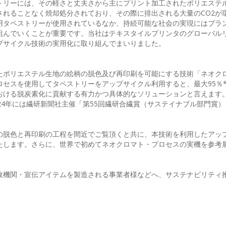
トリーには、その軽さと丈夫さから主にプリント加工されたポリエステ
されることなく焼却処分されており、その際に排出される大量のCO2が
用タペストリーが使用されているなか、持続可能な社会の実現にはブラ
り組んでいくことが重要です。当社はテキスタイルプリンタのグローバル
プサイクル技術の実用化に取り組んでまいりました。
たポリエステル生地の絵柄の脱色及び再印刷を可能にする技術「ネオク
セスを使用してタペストリーをアップサイクル利用すると、最大95％*
おける脱炭素化に貢献する有力かつ具体的なソリューションと言えます
24年には繊研新聞社主催「第55回繊研合繊賞（サステイナブル部門賞
の脱色と再印刷の工程を間近でご覧頂くと共に、本技術を利用したアッ
たします。さらに、世界で初めてネオクロマト・プロセスの実機を参考
政機関・宣伝アイテムを製造される事業者様などへ、サステナビリティ