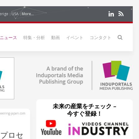
erige
USA
More...
ニュース
特集・分析
動画
イベント
コンタクト
未来の産業をチェック –
今すぐ登録！
eering-japan.com
・プロセ