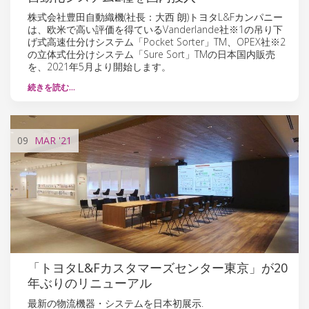
株式会社豊田自動織機(社長：大西 朗)トヨタL&Fカンパニー
は、欧米で高い評価を得ているVanderlande社※1の吊り下
げ式高速仕分けシステム「Pocket Sorter」TM、OPEX社※2
の立体式仕分けシステム「Sure Sort」TMの日本国内販売
を、2021年5月より開始します。
続きを読む…
09
MAR
'21
「トヨタL&Fカスタマーズセンター東京」が20
年ぶりのリニューアル
最新の物流機器・システムを日本初展示.