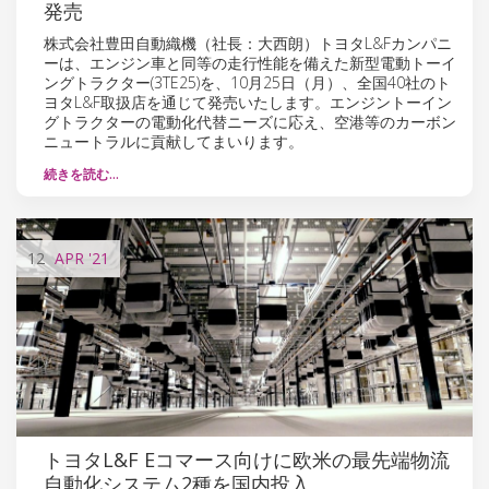
発売
株式会社豊田自動織機（社長：大西朗）トヨタL&Fカンパニ
ーは、エンジン車と同等の走行性能を備えた新型電動トーイ
ングトラクター(3TE25)を、10月25日（月）、全国40社のト
ヨタL&F取扱店を通じて発売いたします。エンジントーイン
グトラクターの電動化代替ニーズに応え、空港等のカーボン
ニュートラルに貢献してまいります。
続きを読む…
12
APR
'21
トヨタL&F Eコマース向けに欧米の最先端物流
自動化システム2種を国内投入