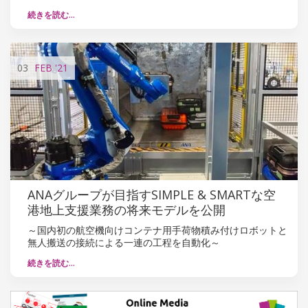
続きを読む…
03
FEB
'21
ANAグループが目指すSIMPLE & SMARTな空
港地上支援業務の将来モデルを公開
～国内初の航空機向けコンテナ用手荷物積み付けロボットと
無人搬送の接続による一連の工程を自動化～
続きを読む…