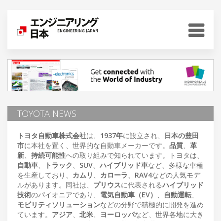
TOYOTA NEWS
トヨタ自動車株式会社
は、
1937年
に設立され、
日本の豊田
市
に本社を置く、世界的な自動車メーカーです。
品質
、
革
新
、
持続可能性
への取り組みで知られています。トヨタは、
自動車
、
トラック
、
SUV
、
ハイブリッド車
など、多様な車種
を生産しており、
カムリ
、
カローラ
、
RAV4
などの人気モデ
ルがあります。同社は、
プリウス
に代表される
ハイブリッド
技術
のパイオニアであり、
電気自動車（EV）
、
自動運転
、
モビリティソリューション
などの分野で積極的に開発を進め
ています。
アジア
、
北米
、
ヨーロッパ
など、世界各地に大き