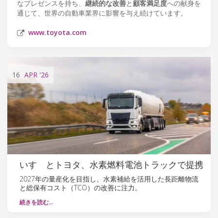
なプレゼンスを持ち、
継続的な改善
と
顧客満足度
への献身を
通じて、世界の自動車業界に影響を与え続けています。
www.toyota.com
16
APR
'26
いすゞとトヨタ、水素燃料電池トラックで提携
2027年の量産化を目指し、水素補給を活用した長距離物流
と総保有コスト（TCO）の改善に注力。
続きを読む…