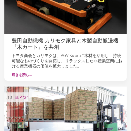
豊田自動織機 カリモク家具と木製自動搬送機
『木カート』を共創
トヨタ商会とカリモクは、AGV Kicartに木材を活用し、持続
可能なものづくりを開拓し、リラックスした非産業空間にお
ける産業機器の価値を拡大しました。
続きを読む…
13
SEP
'24