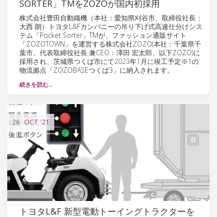
SORTER」TMをZOZOが国内初採用
株式会社豊田自動織機（本社：愛知県刈谷市、取締役社長：
大西 朗）トヨタL&Fカンパニーの吊り下げ式高速仕分けシス
テム「Pocket Sorter」TMが、ファッション通販サイト
「ZOZOTOWN」を運営する株式会社ZOZO(本社：千葉県千
葉市、代表取締役社長 兼CEO：澤田 宏太郎、以下ZOZO)に
採用され、茨城県つくば市にて2023年1月に竣工予定※1の
物流拠点「ZOZOBASEつくば3」に納入されます。
続きを読む…
26
OCT
'21
トヨタL&F 新型電動トーイングトラクターを