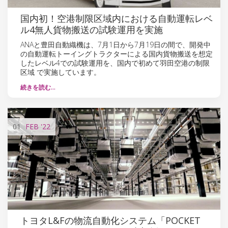
国内初！空港制限区域内における自動運転レベ
ル4無人貨物搬送の試験運用を実施
ANAと豊田自動織機は、7月1日から7月19日の間で、開発中
の自動運転トーイングトラクターによる国内貨物搬送を想定
したレベル4での試験運用を、国内で初めて羽田空港の制限
区域 で実施しています。
続きを読む…
01
FEB
'22
トヨタL&Fの物流自動化システム「POCKET