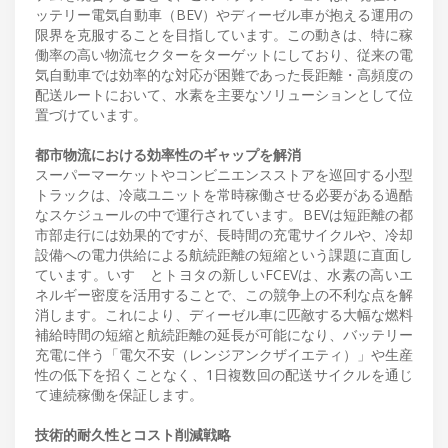
ッテリー電気自動車（BEV）やディーゼル車が抱える運用の
限界を克服することを目指しています。この動きは、特に稼
働率の高い物流セクターをターゲットにしており、従来の電
気自動車では効率的な対応が困難であった長距離・高頻度の
配送ルートにおいて、水素を主要なソリューションとして位
置づけています。
都市物流における効率性のギャップを解消
スーパーマーケットやコンビニエンスストアを巡回する小型
トラックは、冷蔵ユニットを常時稼働させる必要がある過酷
なスケジュールの中で運行されています。BEVは短距離の都
市部走行には効果的ですが、長時間の充電サイクルや、冷却
設備への電力供給による航続距離の短縮という課題に直面し
ています。いすゞとトヨタの新しいFCEVは、水素の高いエ
ネルギー密度を活用することで、この競争上の不利な点を解
消します。これにより、ディーゼル車に匹敵する大幅な燃料
補給時間の短縮と航続距離の延長が可能になり、バッテリー
充電に伴う「電欠不安（レンジアンクザイエティ）」や生産
性の低下を招くことなく、1日複数回の配送サイクルを通じ
て連続稼働を保証します。
技術的耐久性とコスト削減戦略