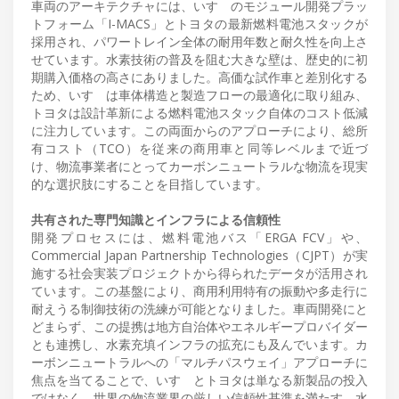
車両のアーキテクチャには、いすゞのモジュール開発プラッ
トフォーム「I-MACS」とトヨタの最新燃料電池スタックが
採用され、パワートレイン全体の耐用年数と耐久性を向上さ
せています。水素技術の普及を阻む大きな壁は、歴史的に初
期購入価格の高さにありました。高価な試作車と差別化する
ため、いすゞは車体構造と製造フローの最適化に取り組み、
トヨタは設計革新による燃料電池スタック自体のコスト低減
に注力しています。この両面からのアプローチにより、総所
有コスト（TCO）を従来の商用車と同等レベルまで近づ
け、物流事業者にとってカーボンニュートラルな物流を現実
的な選択肢にすることを目指しています。
共有された専門知識とインフラによる信頼性
開発プロセスには、燃料電池バス「ERGA FCV」や、
Commercial Japan Partnership Technologies（CJPT）が実
施する社会実装プロジェクトから得られたデータが活用され
ています。この基盤により、商用利用特有の振動や多走行に
耐えうる制御技術の洗練が可能となりました。車両開発にと
どまらず、この提携は地方自治体やエネルギープロバイダー
とも連携し、水素充填インフラの拡充にも及んでいます。カ
ーボンニュートラルへの「マルチパスウェイ」アプローチに
焦点を当てることで、いすゞとトヨタは単なる新製品の投入
ではなく、世界の物流業界の厳しい信頼性基準を満たす、水