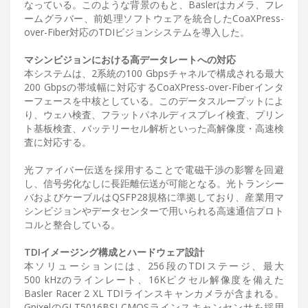
なっている。このような背景のもと、Baslerはカメラ、フレ
ームグラバー、前処理ソフトウェアを統合したCoaXPress-
over-Fiber対応のTDIビジョンシステムを導入した。
マシンビジョンにおける高データレートへの対応
本システムは、2系統の100 Gbpsチャネルで構成される最大
200 Gbpsの帯域幅に対応するCoaXPress-over-Fiberインタ
ーフェースを中核としている。このデータスループットによ
り、ウェハ検査、フラットパネルディスプレイ検査、プリン
ト基板検査、バッテリーセル解析といった高解像度・高速検
査に対応する。
光ファイバー伝送を採用することで電磁干渉の影響を回避
し、信号劣化なしに長距離伝送が可能となる。光トランシー
バおよびケーブルはQSFP28規格に準拠しており、産業用マ
シンビジョンやデータセンターで用いられる高速通信プロト
コルと整合している。
TDIイメージング構成とハードウェア設計
本ソリューションには、256段のTDIステージ、最大
500 kHzのラインレート、16Kピクセル解像度を備えた
Basler Racer 2 XL TDIラインスキャンカメラが含まれる。
GpixelのGLT5016BSI CMOSラインスキャンセンサを採用