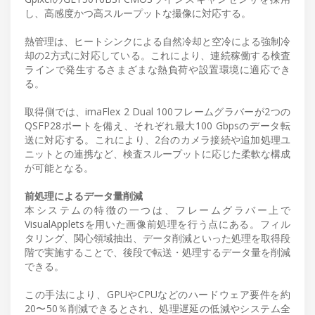
し、高感度かつ高スループットな撮像に対応する。
熱管理は、ヒートシンクによる自然冷却と空冷による強制冷
却の2方式に対応している。これにより、連続稼働する検査
ラインで発生するさまざまな熱負荷や設置環境に適応でき
る。
取得側では、imaFlex 2 Dual 100フレームグラバーが2つの
QSFP28ポートを備え、それぞれ最大100 Gbpsのデータ転
送に対応する。これにより、2台のカメラ接続や追加処理ユ
ニットとの連携など、検査スループットに応じた柔軟な構成
が可能となる。
前処理によるデータ量削減
本システムの特徴の一つは、フレームグラバー上で
VisualAppletsを用いた画像前処理を行う点にある。フィル
タリング、関心領域抽出、データ削減といった処理を取得段
階で実施することで、後段で転送・処理するデータ量を削減
できる。
この手法により、GPUやCPUなどのハードウェア要件を約
20〜50％削減できるとされ、処理遅延の低減やシステム全