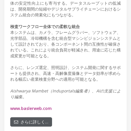
体の安定性向上にも寄与する。データスループットの低減
は、開発期間の短縮やデジタルサプライチェーンにおけるシ
ステム統合の簡素化にもつながる。
検査ワークフロー全体での柔軟な統合
本システムは、カメラ、フレームグラバー、ソフトウェア、
光学部品、冷却機構を含む統合型マシンビジョンシステムと
して設計されており、各コンポーネント間の互換性が確保さ
れている。これにより統合負荷が軽減され、用途に応じた構
成変更が可能となる。
さらに、レンズ選定、照明設計、システム開発に関するサポ
ートも提供され、高速・高解像度撮像とデータ効率が求めら
れる幅広い産業検査分野への適用が可能となる。
Aishwarya Mambet（Induportals編集者）、AIの支援によ
り編集。
www.baslerweb.com
さらに詳しく…