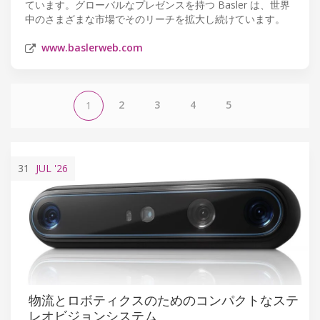
ています。グローバルなプレゼンスを持つ Basler は、世界
中のさまざまな市場でそのリーチを拡大し続けています。
www.baslerweb.com
2
3
4
5
1
31
JUL
'26
物流とロボティクスのためのコンパクトなステ
レオビジョンシステム