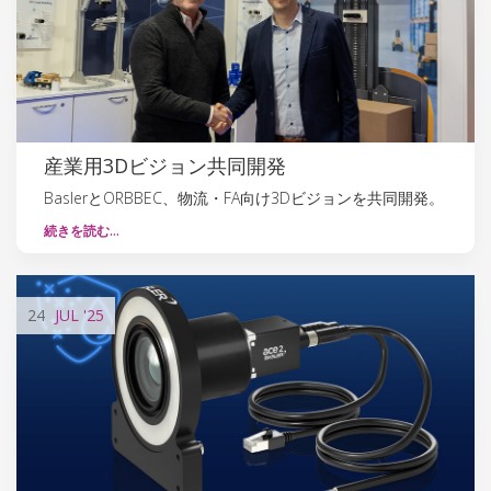
産業用3Dビジョン共同開発
BaslerとORBBEC、物流・FA向け3Dビジョンを共同開発。
続きを読む…
24
JUL
'25