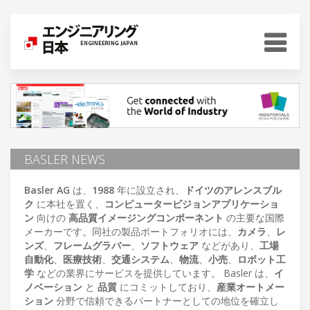
BASLER NEWS
Basler AG
は、
1988
年に設立され、
ドイツのアレンスブル
ク
に本社を置く、
コンピュータービジョンアプリケーショ
ン
向けの
高品質イメージングコンポーネント
の主要な国際
メーカーです。同社の製品ポートフォリオには、
カメラ
、
レ
ンズ
、
フレームグラバー
、
ソフトウェア
などがあり、
工場
自動化
、
医療技術
、
交通システム
、
物流
、
小売
、
ロボット工
学
などの業界にサービスを提供しています。 Basler は、
イ
ノベーション
と
品質
にコミットしており、
産業オートメー
ション
分野で信頼できるパートナーとしての地位を確立し