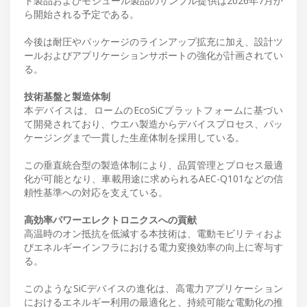
ト製品およびモジュール製品のサンプル提供は2026年7月か
ら開始される予定である。
今後は耐圧やパッケージのラインアップ拡充に加え、設計ツ
ールおよびアプリケーションサポートの強化が計画されてい
る。
技術基盤と製造体制
本デバイスは、ロームのEcoSiCプラットフォームに基づい
て開発されており、ウエハ製造からデバイスプロセス、パッ
ケージングまで一貫した生産体制を採用している。
この垂直統合型の製造体制により、品質管理とプロセス最適
化が可能となり、車載用途に求められるAEC-Q101などの信
頼性基準への対応を支えている。
高効率パワーエレクトロニクスへの貢献
高温時のオン抵抗を低減する本技術は、電動モビリティおよ
びエネルギーインフラにおける電力変換効率の向上に寄与す
る。
このようなSiCデバイスの進化は、高電力アプリケーション
におけるエネルギー利用の最適化と、持続可能な電動化の推