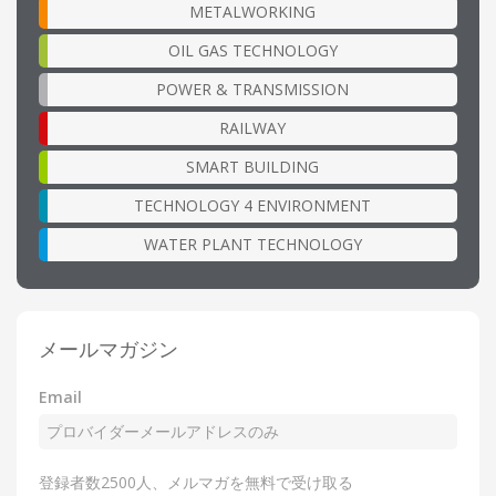
METALWORKING
OIL GAS TECHNOLOGY
POWER & TRANSMISSION
RAILWAY
SMART BUILDING
TECHNOLOGY 4 ENVIRONMENT
WATER PLANT TECHNOLOGY
メールマガジン
Email
登録者数2500人、メルマガを無料で受け取る