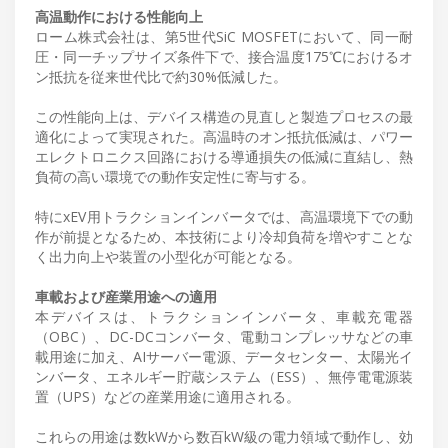
高温動作における性能向上
ローム株式会社は、第5世代SiC MOSFETにおいて、同一耐
圧・同一チップサイズ条件下で、接合温度175℃におけるオ
ン抵抗を従来世代比で約30%低減した。
この性能向上は、デバイス構造の見直しと製造プロセスの最
適化によって実現された。高温時のオン抵抗低減は、パワー
エレクトロニクス回路における導通損失の低減に直結し、熱
負荷の高い環境での動作安定性に寄与する。
特にxEV用トラクションインバータでは、高温環境下での動
作が前提となるため、本技術により冷却負荷を増やすことな
く出力向上や装置の小型化が可能となる。
車載および産業用途への適用
本デバイスは、トラクションインバータ、車載充電器
（OBC）、DC-DCコンバータ、電動コンプレッサなどの車
載用途に加え、AIサーバー電源、データセンター、太陽光イ
ンバータ、エネルギー貯蔵システム（ESS）、無停電電源装
置（UPS）などの産業用途に適用される。
これらの用途は数kWから数百kW級の電力領域で動作し、効