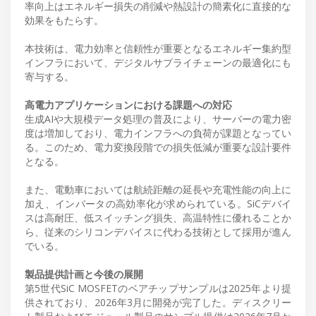
率向上はエネルギー損失の削減や熱設計の簡素化に直接的な
効果をもたらす。
本技術は、電力効率と信頼性が重要となるエネルギー集約型
インフラにおいて、デジタルサプライチェーンの最適化にも
寄与する。
高電力アプリケーションにおける課題への対応
生成AIや大規模データ処理の普及により、サーバーの電力密
度は増加しており、電力インフラへの負荷が課題となってい
る。このため、電力変換段階での損失低減が重要な設計要件
となる。
また、電動車においては航続距離の延長や充電性能の向上に
加え、インバータの高効率化が求められている。SiCデバイ
スは高耐圧、低スイッチング損失、高温特性に優れることか
ら、従来のシリコンデバイスに代わる技術として採用が進ん
でいる。
製品提供計画と今後の展開
第5世代SiC MOSFETのベアチップサンプルは2025年より提
供されており、2026年3月に開発が完了した。ディスクリー