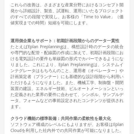
これらの改善は、さまざまな産業分野におけるコンセプト開
発から詳細設計、製造、試運転、運用にいたるプロジェクト
のすべての段階で実現し、お客様の「Time to Value」（価
値実現までの時間）短縮を可能にします。
運用側企業もサポート：初期計画段階からのデータ一貫性
たとえばEplan Preplanningは、構想設計時のデータの統合
や専門的な配管・配線図の作成に加えて、初期計画段階にお
ける電気設計の要件も単線図の形式でカバーできるようにな
りました。これにより、Eplan Preplanningは、システムイ
ンテグレータはもちろんのこと、運用者（オペレーター）や
計画策定者（プランナー）にも基礎的な設計段階から利用い
ただけるようになりました。また、機械工学、制御盤・開閉
装置の建設、エネルギー技術、ビルオートメーションといっ
た定義された業界の要件に合わせて、シンボル、サンプルデ
ータ、フォームなどの事前設定されたコンテンツが提供され
ます。
クラウド機能の標準装備：共同作業の柔軟性を最大化
ソフトウェア構成のレベルにもよりますが、お客様はEplan
Cloudを利用した社内外での共同作業が可能になりました。