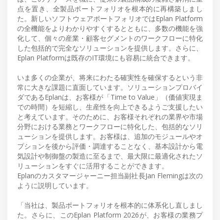
点を置き、全製品ポートフォリオを根本的に再構築しまし
た。新しいソフトウェアポートフォリオではEplan Platform
の全機能をよりわかりやすくするとともに、多数の機能を強
化して、個々の産業・顧客セグメントのワークフローに特化
した包括的で完全なソリューションを提供します。さらに、
Eplan Platformは既存のIT環境にも容易に統合できます。
いま多くの企業が、将来にわたる確実性を確保するという非
常に大きな課題に直面しています。ソリューションプロバイ
ダであるEplanは、お客様が「Time to Value」（価値実現ま
での時間）を短縮し、生産性を向上できるようご支援したい
と考えています。そのために、お客様それぞれの業界や市場
分野における業務とワークフローに特化した、包括的なソリ
ューションを提供します。お客様は、追加のモジュールやオ
プションを後から評価・調達することなく、基本設計から電
気設計や制御盤の製造に至るまで、最大限に最適化されたソ
リューションをすぐに活用することができます。
Eplanのカスタマージャーニー担当副社長Jan Flemingは次の
ように説明しています。
「当社は、製品ポートフォリオを根本的に体系化し直しまし
た。さらに、このEplan Platform 2026が、お客様の業務プ