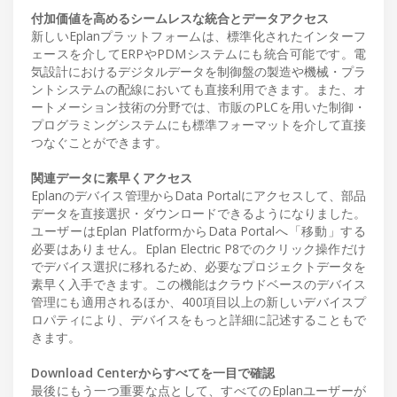
付加価値を高めるシームレスな統合とデータアクセス
新しいEplanプラットフォームは、標準化されたインターフ
ェースを介してERPやPDMシステムにも統合可能です。電
気設計におけるデジタルデータを制御盤の製造や機械・プラ
ントシステムの配線においても直接利用できます。また、オ
ートメーション技術の分野では、市販のPLCを用いた制御・
プログラミングシステムにも標準フォーマットを介して直接
つなぐことができます。
関連データに素早くアクセス
Eplanのデバイス管理からData Portalにアクセスして、部品
データを直接選択・ダウンロードできるようになりました。
ユーザーはEplan PlatformからData Portalへ「移動」する
必要はありません。Eplan Electric P8でのクリック操作だけ
でデバイス選択に移れるため、必要なプロジェクトデータを
素早く入手できます。この機能はクラウドベースのデバイス
管理にも適用されるほか、400項目以上の新しいデバイスプ
ロパティにより、デバイスをもっと詳細に記述することもで
きます。
Download Centerからすべてを一目で確認
最後にもう一つ重要な点として、すべてのEplanユーザーが