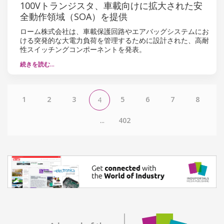
100Vトランジスタ、車載向けに拡大された安
全動作領域（SOA）を提供
ローム株式会社は、車載保護回路やエアバッグシステムにお
ける突発的な大電力負荷を管理するために設計された、高耐
性スイッチングコンポーネントを発表。
続きを読む…
1
2
3
5
6
7
8
4
...
402