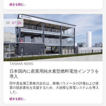
続きを読む…
20
07
'26
TANAKA NEWS
日本国内に産業用純水素型燃料電池インフラを
導入
田中貴金属工業株式会社は、稼働パラメータの評価および産
業の脱炭素化を支援するため、大規模な発電システムを導入
した。
続きを読む…