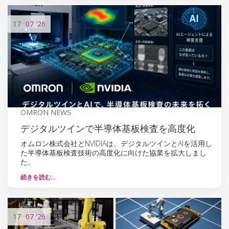
17
07
'26
OMRON NEWS
デジタルツインで半導体基板検査を高度化
オムロン株式会社とNVIDIAは、デジタルツインとAIを活用し
た半導体基板検査技術の高度化に向けた協業を拡大しまし
た。
続きを読む…
17
07
'26