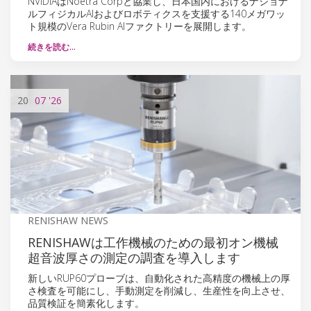
NVIDIAはNoetra Corpと協業し、日本国内におけるナショナ
ルフィジカルAIおよびロボティクスを支援する140メガワッ
ト規模のVera Rubin AIファクトリーを展開します。
続きを読む…
20
07
'26
RENISHAW NEWS
RENISHAWは工作機械のための最初オン機械
超音波厚さの測定の調査を導入します
新しいRUP60プローブは、自動化された高精度の機械上の厚
さ検査を可能にし、手動測定を削減し、生産性を向上させ、
品質検証を簡素化します。