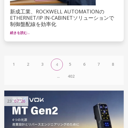
新成工業、ROCKWELL AUTOMATIONの
ETHERNET/IP IN-CABINETソリューションで
制御盤配線を効率化
続きを読む…
1
2
3
5
6
7
8
4
...
402
23
07
'26